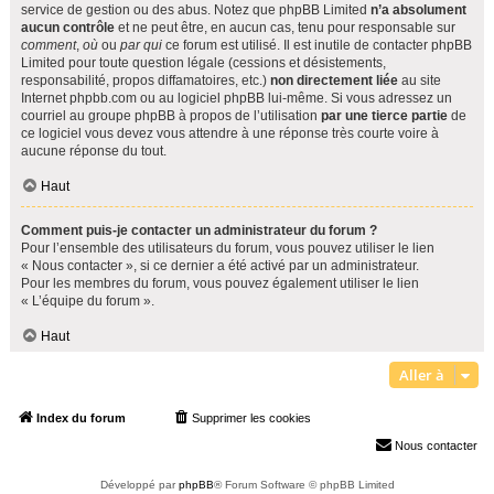
service de gestion ou des abus. Notez que phpBB Limited
n’a absolument
aucun contrôle
et ne peut être, en aucun cas, tenu pour responsable sur
comment
,
où
ou
par qui
ce forum est utilisé. Il est inutile de contacter phpBB
Limited pour toute question légale (cessions et désistements,
responsabilité, propos diffamatoires, etc.)
non directement liée
au site
Internet phpbb.com ou au logiciel phpBB lui-même. Si vous adressez un
courriel au groupe phpBB à propos de l’utilisation
par une tierce partie
de
ce logiciel vous devez vous attendre à une réponse très courte voire à
aucune réponse du tout.
Haut
Comment puis-je contacter un administrateur du forum ?
Pour l’ensemble des utilisateurs du forum, vous pouvez utiliser le lien
« Nous contacter », si ce dernier a été activé par un administrateur.
Pour les membres du forum, vous pouvez également utiliser le lien
« L’équipe du forum ».
Haut
Aller à
Index du forum
Supprimer les cookies
Heures au format
UTC+02:00
Nous contacter
Développé par
phpBB
® Forum Software © phpBB Limited