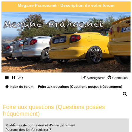
Megane-France.net - Description de votre forum
FAQ
S’enregistrer
Connexion
Index du forum
Foire aux questions (Questions posées fréquemment)
R
e
Foire aux questions (Questions posées
c
fréquemment)
h
e
Problèmes de connexion et d’enregistrement
r
Pourquoi dois-je m’enregistrer ?