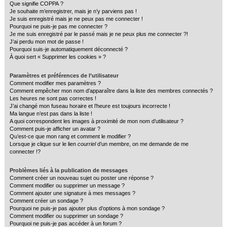
Que signifie COPPA ?
c
Je souhaite m’enregistrer, mais je n’y parviens pas !
Je suis enregistré mais je ne peux pas me connecter !
h
Pourquoi ne puis-je pas me connecter ?
e
Je me suis enregistré par le passé mais je ne peux plus me connecter ?!
J’ai perdu mon mot de passe !
r
Pourquoi suis-je automatiquement déconnecté ?
À quoi sert « Supprimer les cookies » ?
Paramètres et préférences de l’utilisateur
Comment modifier mes paramètres ?
Comment empêcher mon nom d’apparaître dans la liste des membres connectés ?
Les heures ne sont pas correctes !
J’ai changé mon fuseau horaire et l’heure est toujours incorrecte !
Ma langue n’est pas dans la liste !
A quoi correspondent les images à proximité de mon nom d’utilisateur ?
Comment puis-je afficher un avatar ?
Qu’est-ce que mon rang et comment le modifier ?
Lorsque je clique sur le lien
courriel
d’un membre, on me demande de me
connecter !?
Problèmes liés à la publication de messages
Comment créer un nouveau sujet ou poster une réponse ?
Comment modifier ou supprimer un message ?
Comment ajouter une signature à mes messages ?
Comment créer un sondage ?
Pourquoi ne puis-je pas ajouter plus d’options à mon sondage ?
Comment modifier ou supprimer un sondage ?
Pourquoi ne puis-je pas accéder à un forum ?