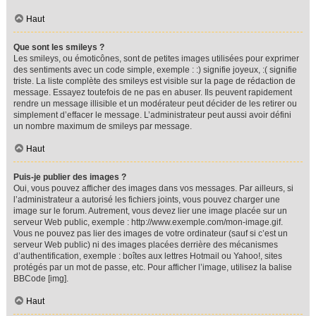
Haut
Que sont les smileys ?
Les smileys, ou émoticônes, sont de petites images utilisées pour exprimer
des sentiments avec un code simple, exemple : :) signifie joyeux, :( signifie
triste. La liste complète des smileys est visible sur la page de rédaction de
message. Essayez toutefois de ne pas en abuser. Ils peuvent rapidement
rendre un message illisible et un modérateur peut décider de les retirer ou
simplement d’effacer le message. L’administrateur peut aussi avoir défini
un nombre maximum de smileys par message.
Haut
Puis-je publier des images ?
Oui, vous pouvez afficher des images dans vos messages. Par ailleurs, si
l’administrateur a autorisé les fichiers joints, vous pouvez charger une
image sur le forum. Autrement, vous devez lier une image placée sur un
serveur Web public, exemple : http://www.exemple.com/mon-image.gif.
Vous ne pouvez pas lier des images de votre ordinateur (sauf si c’est un
serveur Web public) ni des images placées derrière des mécanismes
d’authentification, exemple : boîtes aux lettres Hotmail ou Yahoo!, sites
protégés par un mot de passe, etc. Pour afficher l’image, utilisez la balise
BBCode [img].
Haut