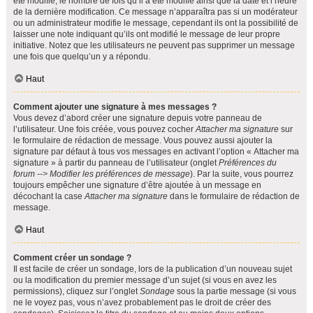
été modifié, le nombre de fois qu’il a été modifié ainsi que la date et l’heure
de la dernière modification. Ce message n’apparaîtra pas si un modérateur
ou un administrateur modifie le message, cependant ils ont la possibilité de
laisser une note indiquant qu’ils ont modifié le message de leur propre
initiative. Notez que les utilisateurs ne peuvent pas supprimer un message
une fois que quelqu’un y a répondu.
Haut
Comment ajouter une signature à mes messages ?
Vous devez d’abord créer une signature depuis votre panneau de
l’utilisateur. Une fois créée, vous pouvez cocher
Attacher ma signature
sur
le formulaire de rédaction de message. Vous pouvez aussi ajouter la
signature par défaut à tous vos messages en activant l’option « Attacher ma
signature » à partir du panneau de l’utilisateur (onglet
Préférences du
forum --> Modifier les préférences de message
). Par la suite, vous pourrez
toujours empêcher une signature d’être ajoutée à un message en
décochant la case
Attacher ma signature
dans le formulaire de rédaction de
message.
Haut
Comment créer un sondage ?
Il est facile de créer un sondage, lors de la publication d’un nouveau sujet
ou la modification du premier message d’un sujet (si vous en avez les
permissions), cliquez sur l’onglet
Sondage
sous la partie message (si vous
ne le voyez pas, vous n’avez probablement pas le droit de créer des