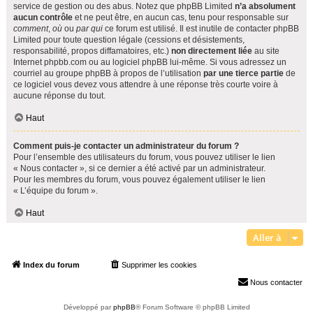
service de gestion ou des abus. Notez que phpBB Limited
n’a absolument
aucun contrôle
et ne peut être, en aucun cas, tenu pour responsable sur
comment
,
où
ou
par qui
ce forum est utilisé. Il est inutile de contacter phpBB
Limited pour toute question légale (cessions et désistements,
responsabilité, propos diffamatoires, etc.)
non directement liée
au site
Internet phpbb.com ou au logiciel phpBB lui-même. Si vous adressez un
courriel au groupe phpBB à propos de l’utilisation
par une tierce partie
de
ce logiciel vous devez vous attendre à une réponse très courte voire à
aucune réponse du tout.
Haut
Comment puis-je contacter un administrateur du forum ?
Pour l’ensemble des utilisateurs du forum, vous pouvez utiliser le lien
« Nous contacter », si ce dernier a été activé par un administrateur.
Pour les membres du forum, vous pouvez également utiliser le lien
« L’équipe du forum ».
Haut
Aller à
Index du forum
Supprimer les cookies
Heures au format
UTC+02:00
Nous contacter
Développé par
phpBB
® Forum Software © phpBB Limited