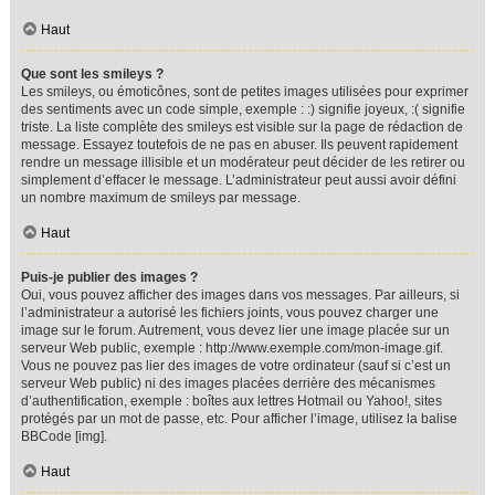
Haut
Que sont les smileys ?
Les smileys, ou émoticônes, sont de petites images utilisées pour exprimer
des sentiments avec un code simple, exemple : :) signifie joyeux, :( signifie
triste. La liste complète des smileys est visible sur la page de rédaction de
message. Essayez toutefois de ne pas en abuser. Ils peuvent rapidement
rendre un message illisible et un modérateur peut décider de les retirer ou
simplement d’effacer le message. L’administrateur peut aussi avoir défini
un nombre maximum de smileys par message.
Haut
Puis-je publier des images ?
Oui, vous pouvez afficher des images dans vos messages. Par ailleurs, si
l’administrateur a autorisé les fichiers joints, vous pouvez charger une
image sur le forum. Autrement, vous devez lier une image placée sur un
serveur Web public, exemple : http://www.exemple.com/mon-image.gif.
Vous ne pouvez pas lier des images de votre ordinateur (sauf si c’est un
serveur Web public) ni des images placées derrière des mécanismes
d’authentification, exemple : boîtes aux lettres Hotmail ou Yahoo!, sites
protégés par un mot de passe, etc. Pour afficher l’image, utilisez la balise
BBCode [img].
Haut