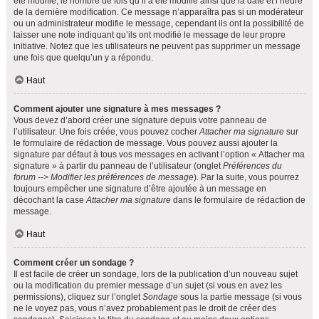
été modifié, le nombre de fois qu’il a été modifié ainsi que la date et l’heure
de la dernière modification. Ce message n’apparaîtra pas si un modérateur
ou un administrateur modifie le message, cependant ils ont la possibilité de
laisser une note indiquant qu’ils ont modifié le message de leur propre
initiative. Notez que les utilisateurs ne peuvent pas supprimer un message
une fois que quelqu’un y a répondu.
Haut
Comment ajouter une signature à mes messages ?
Vous devez d’abord créer une signature depuis votre panneau de
l’utilisateur. Une fois créée, vous pouvez cocher
Attacher ma signature
sur
le formulaire de rédaction de message. Vous pouvez aussi ajouter la
signature par défaut à tous vos messages en activant l’option « Attacher ma
signature » à partir du panneau de l’utilisateur (onglet
Préférences du
forum --> Modifier les préférences de message
). Par la suite, vous pourrez
toujours empêcher une signature d’être ajoutée à un message en
décochant la case
Attacher ma signature
dans le formulaire de rédaction de
message.
Haut
Comment créer un sondage ?
Il est facile de créer un sondage, lors de la publication d’un nouveau sujet
ou la modification du premier message d’un sujet (si vous en avez les
permissions), cliquez sur l’onglet
Sondage
sous la partie message (si vous
ne le voyez pas, vous n’avez probablement pas le droit de créer des