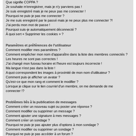
Que signifie COPPA ?
c
Je souhaite m’enregistrer, mais je n’y parviens pas !
Je suis enregistré mais je ne peux pas me connecter !
h
Pourquoi ne puis-je pas me connecter ?
e
Je me suis enregistré par le passé mais je ne peux plus me connecter ?!
J’ai perdu mon mot de passe !
r
Pourquoi suis-je automatiquement déconnecté ?
À quoi sert « Supprimer les cookies » ?
Paramètres et préférences de l’utilisateur
Comment modifier mes paramètres ?
Comment empêcher mon nom d’apparaître dans la liste des membres connectés ?
Les heures ne sont pas correctes !
J’ai changé mon fuseau horaire et l’heure est toujours incorrecte !
Ma langue n’est pas dans la liste !
A quoi correspondent les images à proximité de mon nom d’utilisateur ?
Comment puis-je afficher un avatar ?
Qu’est-ce que mon rang et comment le modifier ?
Lorsque je clique sur le lien
courriel
d’un membre, on me demande de me
connecter !?
Problèmes liés à la publication de messages
Comment créer un nouveau sujet ou poster une réponse ?
Comment modifier ou supprimer un message ?
Comment ajouter une signature à mes messages ?
Comment créer un sondage ?
Pourquoi ne puis-je pas ajouter plus d’options à mon sondage ?
Comment modifier ou supprimer un sondage ?
Pourquoi ne puis-je pas accéder à un forum ?