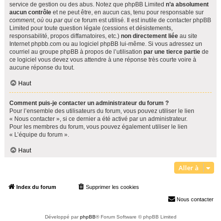
service de gestion ou des abus. Notez que phpBB Limited
n’a absolument
aucun contrôle
et ne peut être, en aucun cas, tenu pour responsable sur
comment
,
où
ou
par qui
ce forum est utilisé. Il est inutile de contacter phpBB
Limited pour toute question légale (cessions et désistements,
responsabilité, propos diffamatoires, etc.)
non directement liée
au site
Internet phpbb.com ou au logiciel phpBB lui-même. Si vous adressez un
courriel au groupe phpBB à propos de l’utilisation
par une tierce partie
de
ce logiciel vous devez vous attendre à une réponse très courte voire à
aucune réponse du tout.
Haut
Comment puis-je contacter un administrateur du forum ?
Pour l’ensemble des utilisateurs du forum, vous pouvez utiliser le lien
« Nous contacter », si ce dernier a été activé par un administrateur.
Pour les membres du forum, vous pouvez également utiliser le lien
« L’équipe du forum ».
Haut
Aller à
Index du forum
Supprimer les cookies
Heures au format
UTC+02:00
Nous contacter
Développé par
phpBB
® Forum Software © phpBB Limited