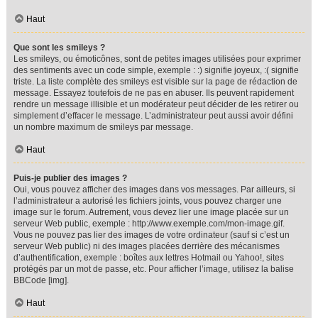
Haut
Que sont les smileys ?
Les smileys, ou émoticônes, sont de petites images utilisées pour exprimer
des sentiments avec un code simple, exemple : :) signifie joyeux, :( signifie
triste. La liste complète des smileys est visible sur la page de rédaction de
message. Essayez toutefois de ne pas en abuser. Ils peuvent rapidement
rendre un message illisible et un modérateur peut décider de les retirer ou
simplement d’effacer le message. L’administrateur peut aussi avoir défini
un nombre maximum de smileys par message.
Haut
Puis-je publier des images ?
Oui, vous pouvez afficher des images dans vos messages. Par ailleurs, si
l’administrateur a autorisé les fichiers joints, vous pouvez charger une
image sur le forum. Autrement, vous devez lier une image placée sur un
serveur Web public, exemple : http://www.exemple.com/mon-image.gif.
Vous ne pouvez pas lier des images de votre ordinateur (sauf si c’est un
serveur Web public) ni des images placées derrière des mécanismes
d’authentification, exemple : boîtes aux lettres Hotmail ou Yahoo!, sites
protégés par un mot de passe, etc. Pour afficher l’image, utilisez la balise
BBCode [img].
Haut