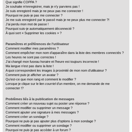
Que signifie COPPA ?
c
Je souhaite m’enregistrer, mais je n’y parviens pas !
Je suis enregistré mais je ne peux pas me connecter !
h
Pourquoi ne puis-je pas me connecter ?
e
Je me suis enregistré par le passé mais je ne peux plus me connecter ?!
J’ai perdu mon mot de passe !
r
Pourquoi suis-je automatiquement déconnecté ?
À quoi sert « Supprimer les cookies » ?
Paramètres et préférences de l’utilisateur
Comment modifier mes paramètres ?
Comment empêcher mon nom d’apparaître dans la liste des membres connectés ?
Les heures ne sont pas correctes !
J’ai changé mon fuseau horaire et l’heure est toujours incorrecte !
Ma langue n’est pas dans la liste !
A quoi correspondent les images à proximité de mon nom d’utilisateur ?
Comment puis-je afficher un avatar ?
Qu’est-ce que mon rang et comment le modifier ?
Lorsque je clique sur le lien
courriel
d’un membre, on me demande de me
connecter !?
Problèmes liés à la publication de messages
Comment créer un nouveau sujet ou poster une réponse ?
Comment modifier ou supprimer un message ?
Comment ajouter une signature à mes messages ?
Comment créer un sondage ?
Pourquoi ne puis-je pas ajouter plus d’options à mon sondage ?
Comment modifier ou supprimer un sondage ?
Pourquoi ne puis-je pas accéder à un forum ?