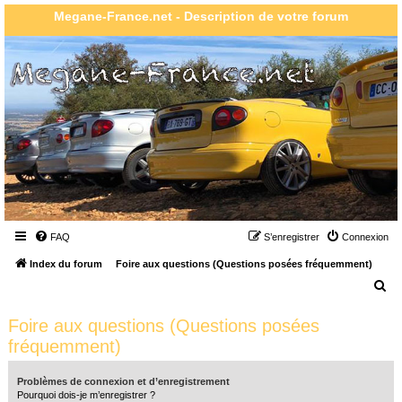
Megane-France.net - Description de votre forum
FAQ
S’enregistrer
Connexion
Index du forum
Foire aux questions (Questions posées fréquemment)
R
e
Foire aux questions (Questions posées
c
fréquemment)
h
e
Problèmes de connexion et d’enregistrement
r
Pourquoi dois-je m’enregistrer ?