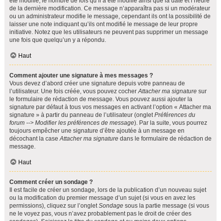
été modifié, le nombre de fois qu’il a été modifié ainsi que la date et l’heure
de la dernière modification. Ce message n’apparaîtra pas si un modérateur
ou un administrateur modifie le message, cependant ils ont la possibilité de
laisser une note indiquant qu’ils ont modifié le message de leur propre
initiative. Notez que les utilisateurs ne peuvent pas supprimer un message
une fois que quelqu’un y a répondu.
Haut
Comment ajouter une signature à mes messages ?
Vous devez d’abord créer une signature depuis votre panneau de
l’utilisateur. Une fois créée, vous pouvez cocher
Attacher ma signature
sur
le formulaire de rédaction de message. Vous pouvez aussi ajouter la
signature par défaut à tous vos messages en activant l’option « Attacher ma
signature » à partir du panneau de l’utilisateur (onglet
Préférences du
forum --> Modifier les préférences de message
). Par la suite, vous pourrez
toujours empêcher une signature d’être ajoutée à un message en
décochant la case
Attacher ma signature
dans le formulaire de rédaction de
message.
Haut
Comment créer un sondage ?
Il est facile de créer un sondage, lors de la publication d’un nouveau sujet
ou la modification du premier message d’un sujet (si vous en avez les
permissions), cliquez sur l’onglet
Sondage
sous la partie message (si vous
ne le voyez pas, vous n’avez probablement pas le droit de créer des