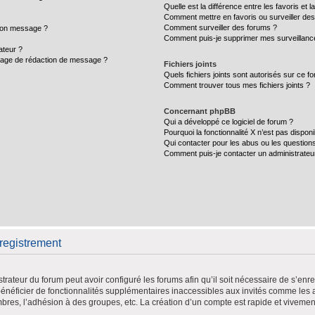
Quelle est la différence entre les favoris et l
Comment mettre en favoris ou surveiller des
Comment surveiller des forums ?
 mon message ?
Comment puis-je supprimer mes surveillance
teur ?
 page de rédaction de message ?
Fichiers joints
Quels fichiers joints sont autorisés sur ce f
Comment trouver tous mes fichiers joints ?
Concernant phpBB
Qui a développé ce logiciel de forum ?
Pourquoi la fonctionnalité X n’est pas disponi
Qui contacter pour les abus ou les question
Comment puis-je contacter un administrateu
registrement
trateur du forum peut avoir configuré les forums afin qu’il soit nécessaire de s’en
bénéficier de fonctionnalités supplémentaires inaccessibles aux invités comme les
mbres, l’adhésion à des groupes, etc. La création d’un compte est rapide et vivemen