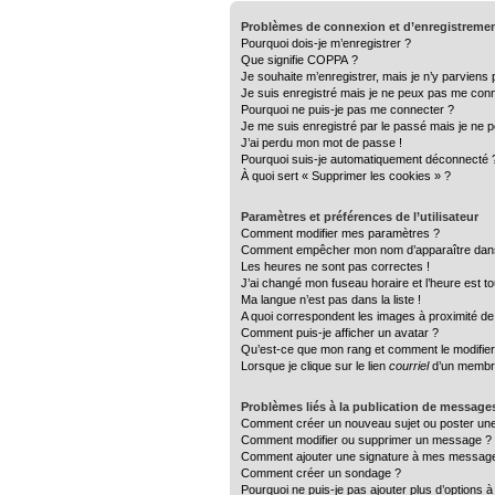
Problèmes de connexion et d’enregistreme
Pourquoi dois-je m’enregistrer ?
Que signifie COPPA ?
Je souhaite m’enregistrer, mais je n’y parviens 
Je suis enregistré mais je ne peux pas me conn
Pourquoi ne puis-je pas me connecter ?
Je me suis enregistré par le passé mais je ne 
J’ai perdu mon mot de passe !
Pourquoi suis-je automatiquement déconnecté 
À quoi sert « Supprimer les cookies » ?
Paramètres et préférences de l’utilisateur
Comment modifier mes paramètres ?
Comment empêcher mon nom d’apparaître dans 
Les heures ne sont pas correctes !
J’ai changé mon fuseau horaire et l’heure est to
Ma langue n’est pas dans la liste !
A quoi correspondent les images à proximité de 
Comment puis-je afficher un avatar ?
Qu’est-ce que mon rang et comment le modifier
Lorsque je clique sur le lien
courriel
d’un membre
Problèmes liés à la publication de message
Comment créer un nouveau sujet ou poster un
Comment modifier ou supprimer un message ?
Comment ajouter une signature à mes messag
Comment créer un sondage ?
Pourquoi ne puis-je pas ajouter plus d’options