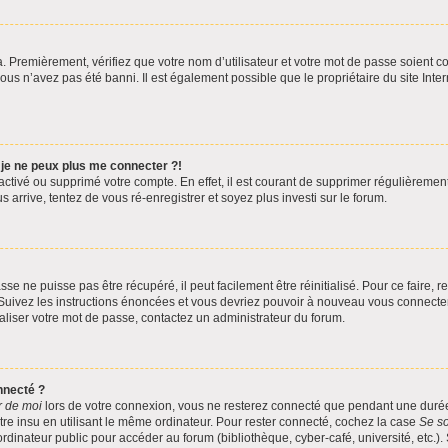
. Premièrement, vérifiez que votre nom d’utilisateur et votre mot de passe soient corr
ous n’avez pas été banni. Il est également possible que le propriétaire du site Inter
 je ne peux plus me connecter ?!
ésactivé ou supprimé votre compte. En effet, il est courant de supprimer régulièrem
s arrive, tentez de vous ré-enregistrer et soyez plus investi sur le forum.
se ne puisse pas être récupéré, il peut facilement être réinitialisé. Pour ce faire,
 Suivez les instructions énoncées et vous devriez pouvoir à nouveau vous connecter
ialiser votre mot de passe, contactez un administrateur du forum.
nnecté ?
r de moi
lors de votre connexion, vous ne resterez connecté que pendant une dur
otre insu en utilisant le même ordinateur. Pour rester connecté, cochez la case
Se so
dinateur public pour accéder au forum (bibliothèque, cyber-café, université, etc.).