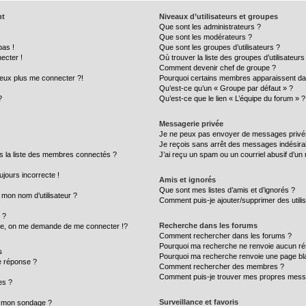
nt
Niveaux d’utilisateurs et groupes
Que sont les administrateurs ?
Que sont les modérateurs ?
pas !
Que sont les groupes d’utilisateurs ?
ecter !
Où trouver la liste des groupes d’utilisateur
Comment devenir chef de groupe ?
peux plus me connecter ?!
Pourquoi certains membres apparaissent dan
Qu’est-ce qu’un « Groupe par défaut » ?
?
Qu’est-ce que le lien « L’équipe du forum » ?
Messagerie privée
Je ne peux pas envoyer de messages privé
Je reçois sans arrêt des messages indésira
la liste des membres connectés ?
J’ai reçu un spam ou un courriel abusif d’u
ujours incorrecte !
Amis et ignorés
Que sont mes listes d’amis et d’ignorés ?
mon nom d’utilisateur ?
Comment puis-je ajouter/supprimer des utilis
 ?
Recherche dans les forums
, on me demande de me connecter !?
Comment rechercher dans les forums ?
Pourquoi ma recherche ne renvoie aucun rés
s
Pourquoi ma recherche renvoie une page bl
e réponse ?
Comment rechercher des membres ?
Comment puis-je trouver mes propres messa
es ?
Surveillance et favoris
 à mon sondage ?