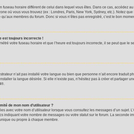
e un fuseau horaire différent de celui dans lequel vous êtes. Dans ce cas, accédez a
 zone où vous vous trouvez (ex : Londres, Paris, New York, Sydney, etc.). Notez que
e qu’aux membres du forum. Donc si vous n’êtes pas enregistré, c’est le bon moment
 est toujours incorrecte !
étré votre fuseau horaire et que l’heure est toujours incorrecte, il se peut que le s
istrateur n’ait pas installé votre langue ou bien que personne n’ait encore traduit
taller la langue désirée. Si elle n’existe pas, n’hésitez pas à créer et partager un
B
®.
mité de mon nom d’utilisateur ?
ées avec votre nom d’utilisateur lorsque vous consultez les messages d’un sujet. L’
cs indiquant votre nombre de messages ou votre statut sur le forum. La seconde i
 unique ou propre à chaque membre.