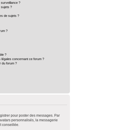
a surveillance ?
 sujets ?
s de sujets ?
orum ?
ble ?
s légales concernant ce forum ?
r du forum ?
registrer pour poster des messages. Par
 avatars personnalisés, la messagerie
t conseillée.