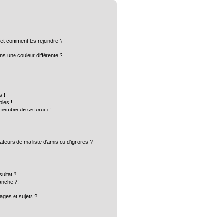
s et comment les rejoindre ?
s une couleur différente ?
s !
bles !
n membre de ce forum !
ateurs de ma liste d’amis ou d’ignorés ?
ultat ?
anche ?!
ges et sujets ?