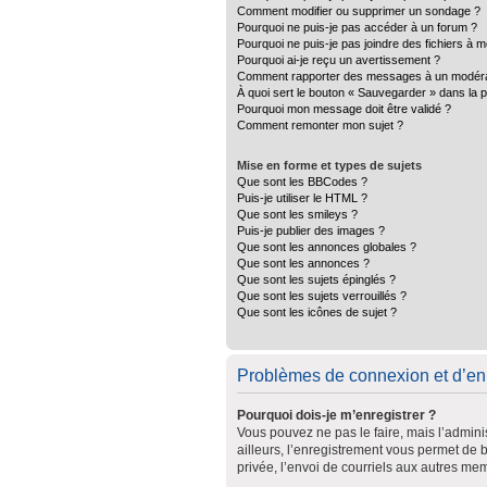
Comment modifier ou supprimer un sondage ?
Pourquoi ne puis-je pas accéder à un forum ?
Pourquoi ne puis-je pas joindre des fichiers à
Pourquoi ai-je reçu un avertissement ?
Comment rapporter des messages à un modéra
À quoi sert le bouton « Sauvegarder » dans la
Pourquoi mon message doit être validé ?
Comment remonter mon sujet ?
Mise en forme et types de sujets
Que sont les BBCodes ?
Puis-je utiliser le HTML ?
Que sont les smileys ?
Puis-je publier des images ?
Que sont les annonces globales ?
Que sont les annonces ?
Que sont les sujets épinglés ?
Que sont les sujets verrouillés ?
Que sont les icônes de sujet ?
Problèmes de connexion et d’en
Pourquoi dois-je m’enregistrer ?
Vous pouvez ne pas le faire, mais l’adminis
ailleurs, l’enregistrement vous permet de 
privée, l’envoi de courriels aux autres me