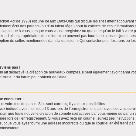
ection Act
de 1998) est une loi aux États-Unis qui dit que les sites Internet pouvant 
ement écrit des parents (ou d’un tuteur légal) pour la collecte de ces informations 
s’applique à vous, lorsque vous vous enregistrez ou que quelqu’un le fait à votre p
ited et les propriétaires de ce forum ne peuvent pas fournir de conseils juridiques
ception de celles mentionnées dans la question « Qui contacter pour les abus ou le
rviens pas !
um ait désactivé la création de nouveaux comptes. Il peut également avoir banni votre
istrateur du forum pour obtenir de l’aide.
me connecter !
 et votre mot de passe. S’ils sont corrects, il y a deux possibilités :
vez indiqué avoir moins de 13 ans lors de l’enregistrement, alors vous devrez suivre
ter que toute nouvelle création de compte soit activée par vous-même ou par un 
uée lors de l’enregistrement. Si vous avez reçu un courriel, suivez ses instructions.
eut que vous ayez fourni une adresse incorrecte ou que le courriel ait été traité par 
inistrateur.