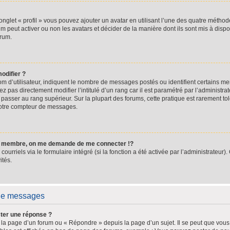
onglet « profil » vous pouvez ajouter un avatar en utilisant l’une des quatre méthode
um peut activer ou non les avatars et décider de la manière dont ils sont mis à dispo
orum.
odifier ?
m d’utilisateur, indiquent le nombre de messages postés ou identifient certains m
 pas directement modifier l’intitulé d’un rang car il est paramétré par l’administra
passer au rang supérieur. Sur la plupart des forums, cette pratique est rarement t
votre compteur de messages.
 membre, on me demande de me connecter !?
rriels via le formulaire intégré (si la fonction a été activée par l’administrateur).
ités.
 de messages
ter une réponse ?
a page d’un forum ou « Répondre » depuis la page d’un sujet. Il se peut que vous 