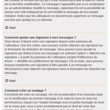
été modifié, le nombre de fois qu’il a été modifié ainsi que la date et l’heure
de la dernière modification. Ce message n’apparaîtra pas si un modérateur
ou un administrateur modifie le message, cependant ils ont la possibilité de
laisser une note indiquant qu’ils ont modifié le message de leur propre
initiative. Notez que les utilisateurs ne peuvent pas supprimer un message
une fois que quelqu’un y a répondu.
Haut
Comment ajouter une signature à mes messages ?
Vous devez d’abord créer une signature depuis votre panneau de
l’utilisateur. Une fois créée, vous pouvez cocher
Attacher ma signature
sur
le formulaire de rédaction de message. Vous pouvez aussi ajouter la
signature par défaut à tous vos messages en activant l’option « Attacher ma
signature » à partir du panneau de l’utilisateur (onglet
Préférences du
forum --> Modifier les préférences de message
). Par la suite, vous pourrez
toujours empêcher une signature d’être ajoutée à un message en
décochant la case
Attacher ma signature
dans le formulaire de rédaction de
message.
Haut
Comment créer un sondage ?
Il est facile de créer un sondage, lors de la publication d’un nouveau sujet
ou la modification du premier message d’un sujet (si vous en avez les
permissions), cliquez sur l’onglet
Sondage
sous la partie message (si vous
ne le voyez pas, vous n’avez probablement pas le droit de créer des