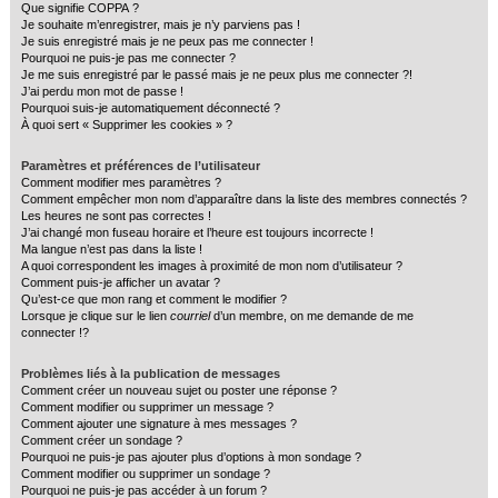
Que signifie COPPA ?
c
Je souhaite m’enregistrer, mais je n’y parviens pas !
Je suis enregistré mais je ne peux pas me connecter !
h
Pourquoi ne puis-je pas me connecter ?
e
Je me suis enregistré par le passé mais je ne peux plus me connecter ?!
J’ai perdu mon mot de passe !
r
Pourquoi suis-je automatiquement déconnecté ?
À quoi sert « Supprimer les cookies » ?
Paramètres et préférences de l’utilisateur
Comment modifier mes paramètres ?
Comment empêcher mon nom d’apparaître dans la liste des membres connectés ?
Les heures ne sont pas correctes !
J’ai changé mon fuseau horaire et l’heure est toujours incorrecte !
Ma langue n’est pas dans la liste !
A quoi correspondent les images à proximité de mon nom d’utilisateur ?
Comment puis-je afficher un avatar ?
Qu’est-ce que mon rang et comment le modifier ?
Lorsque je clique sur le lien
courriel
d’un membre, on me demande de me
connecter !?
Problèmes liés à la publication de messages
Comment créer un nouveau sujet ou poster une réponse ?
Comment modifier ou supprimer un message ?
Comment ajouter une signature à mes messages ?
Comment créer un sondage ?
Pourquoi ne puis-je pas ajouter plus d’options à mon sondage ?
Comment modifier ou supprimer un sondage ?
Pourquoi ne puis-je pas accéder à un forum ?