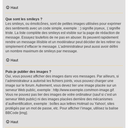
Haut
Que sont les smileys ?
Les smileys, ou émoticônes, sont de petites images utilisées pour exprimer
des sentiments avec un code simple, exemple : :) signifie joyeux, :( signifie
triste. La liste complète des smileys est visible sur la page de rédaction de
message. Essayez toutefois de ne pas en abuser. Ils peuvent rapidement
rendre un message illisible et un modérateur peut décider de les retirer ou
simplement d’effacer le message. L’administrateur peut aussi avoir défini
un nombre maximum de smileys par message.
Haut
Puis-je publier des images ?
Oui, vous pouvez afficher des images dans vos messages. Par ailleurs, si
l’administrateur a autorisé les fichiers joints, vous pouvez charger une
image sur le forum. Autrement, vous devez lier une image placée sur un
serveur Web public, exemple : http://www.exemple.com/mon-image.gif.
Vous ne pouvez pas lier des images de votre ordinateur (sauf si c’est un
serveur Web public) ni des images placées derrière des mécanismes
d’authentification, exemple : boîtes aux lettres Hotmail ou Yahoo!, sites
protégés par un mot de passe, etc. Pour afficher l’image, utilisez la balise
BBCode [img].
Haut