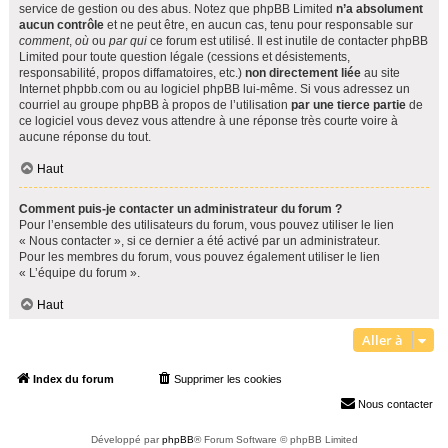
service de gestion ou des abus. Notez que phpBB Limited
n’a absolument
aucun contrôle
et ne peut être, en aucun cas, tenu pour responsable sur
comment
,
où
ou
par qui
ce forum est utilisé. Il est inutile de contacter phpBB
Limited pour toute question légale (cessions et désistements,
responsabilité, propos diffamatoires, etc.)
non directement liée
au site
Internet phpbb.com ou au logiciel phpBB lui-même. Si vous adressez un
courriel au groupe phpBB à propos de l’utilisation
par une tierce partie
de
ce logiciel vous devez vous attendre à une réponse très courte voire à
aucune réponse du tout.
Haut
Comment puis-je contacter un administrateur du forum ?
Pour l’ensemble des utilisateurs du forum, vous pouvez utiliser le lien
« Nous contacter », si ce dernier a été activé par un administrateur.
Pour les membres du forum, vous pouvez également utiliser le lien
« L’équipe du forum ».
Haut
Aller à
Index du forum
Supprimer les cookies
Heures au format
UTC+02:00
Nous contacter
Développé par
phpBB
® Forum Software © phpBB Limited