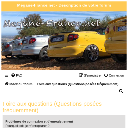
Megane-France.net - Description de votre forum
FAQ
S’enregistrer
Connexion
Index du forum
Foire aux questions (Questions posées fréquemment)
R
e
Foire aux questions (Questions posées
c
fréquemment)
h
e
Problèmes de connexion et d’enregistrement
r
Pourquoi dois-je m’enregistrer ?