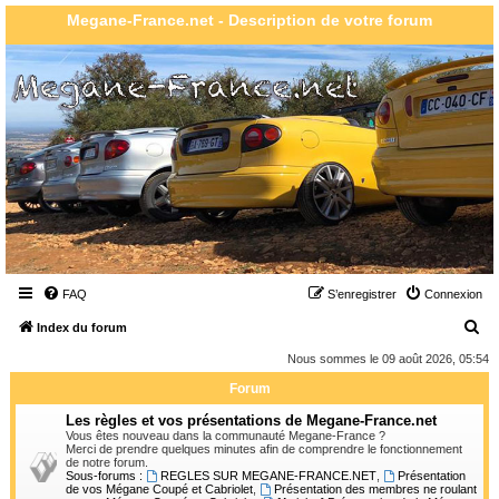
Megane-France.net - Description de votre forum
FAQ
S’enregistrer
Connexion
R
Index du forum
e
Nous sommes le 09 août 2026, 05:54
c
Forum
h
Les règles et vos présentations de Megane-France.net
e
Vous êtes nouveau dans la communauté Megane-France ?
Merci de prendre quelques minutes afin de comprendre le fonctionnement
r
de notre forum.
Sous-forums :
REGLES SUR MEGANE-FRANCE.NET
,
Présentation
c
de vos Mégane Coupé et Cabriolet
,
Présentation des membres ne roulant