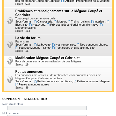
pas en Mégane Coupé ou Cabriolet
,
[Articles] Présentation de la Mégane
h
Sujets :
633
e
Problèmes et renseignements sur la Mégane Coupé et
Cabriolet
r
Tout ce qui concerne votre belle.
Sous-forums :
Carrosserie
,
Moteur
,
Trains roulants
,
Interieur
,
Electricité
,
Nettoyage
,
Prix des pièces d'origine ou alternative
,
Documentations
Sujets :
161
La vie du forum
Parlons en !
Sous-forums :
La buvette
,
Nos rencontres
,
Nos concours photos
,
Boutique Megane-France
,
Remarques et utilisation du site
Sujets :
16
Modification Mégane Coupé et Cabriolet
Pour discuter sur la personnalisation de vos Mégane.
Sujets :
16
Petites annonces
Les annonces de ventes et de recherches concernant les pièces de
Mégane Coupé et Cabriolet ou autres
Sous-forums :
Petites annonces de pièces
,
Petites annonces Megane
,
Petites annonces autres
Sujets :
36
CONNEXION
•
S’ENREGISTRER
Nom d’utilisateur :
Mot de passe :