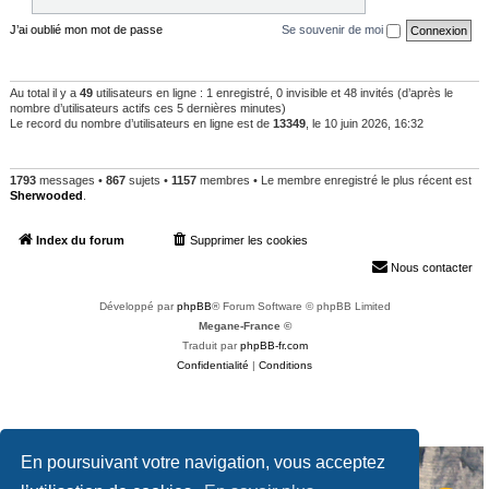
J’ai oublié mon mot de passe
Se souvenir de moi
QUI EST EN LIGNE
Au total il y a
49
utilisateurs en ligne : 1 enregistré, 0 invisible et 48 invités (d’après le
nombre d’utilisateurs actifs ces 5 dernières minutes)
Le record du nombre d’utilisateurs en ligne est de
13349
, le 10 juin 2026, 16:32
STATISTIQUES
1793
messages •
867
sujets •
1157
membres • Le membre enregistré le plus récent est
Sherwooded
.
Index du forum
Supprimer les cookies
Heures au format
UTC+02:00
Nous contacter
Développé par
phpBB
® Forum Software © phpBB Limited
Megane-France ©
Traduit par
phpBB-fr.com
Confidentialité
|
Conditions
En poursuivant votre navigation, vous acceptez