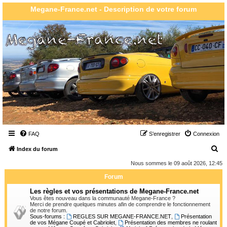
Megane-France.net - Description de votre forum
FAQ
S’enregistrer
Connexion
R
Index du forum
e
Nous sommes le 09 août 2026, 12:45
c
Forum
h
Les règles et vos présentations de Megane-France.net
e
Vous êtes nouveau dans la communauté Megane-France ?
Merci de prendre quelques minutes afin de comprendre le fonctionnement
r
de notre forum.
Sous-forums :
REGLES SUR MEGANE-FRANCE.NET
,
Présentation
c
de vos Mégane Coupé et Cabriolet
,
Présentation des membres ne roulant