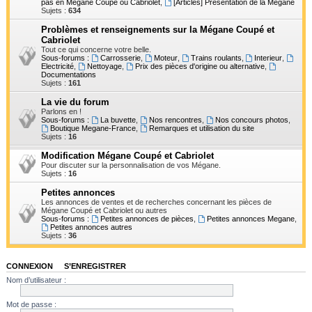
pas en Mégane Coupé ou Cabriolet
,
[Articles] Présentation de la Mégane
h
Sujets :
634
e
Problèmes et renseignements sur la Mégane Coupé et
Cabriolet
r
Tout ce qui concerne votre belle.
Sous-forums :
Carrosserie
,
Moteur
,
Trains roulants
,
Interieur
,
Electricité
,
Nettoyage
,
Prix des pièces d'origine ou alternative
,
Documentations
Sujets :
161
La vie du forum
Parlons en !
Sous-forums :
La buvette
,
Nos rencontres
,
Nos concours photos
,
Boutique Megane-France
,
Remarques et utilisation du site
Sujets :
16
Modification Mégane Coupé et Cabriolet
Pour discuter sur la personnalisation de vos Mégane.
Sujets :
16
Petites annonces
Les annonces de ventes et de recherches concernant les pièces de
Mégane Coupé et Cabriolet ou autres
Sous-forums :
Petites annonces de pièces
,
Petites annonces Megane
,
Petites annonces autres
Sujets :
36
CONNEXION
•
S’ENREGISTRER
Nom d’utilisateur :
Mot de passe :