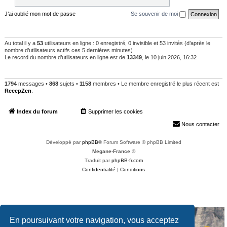
J’ai oublié mon mot de passe
Se souvenir de moi
QUI EST EN LIGNE
Au total il y a
53
utilisateurs en ligne : 0 enregistré, 0 invisible et 53 invités (d’après le
nombre d’utilisateurs actifs ces 5 dernières minutes)
Le record du nombre d’utilisateurs en ligne est de
13349
, le 10 juin 2026, 16:32
STATISTIQUES
1794
messages •
868
sujets •
1158
membres • Le membre enregistré le plus récent est
RecepZen
.
Index du forum
Supprimer les cookies
Heures au format
UTC+02:00
Nous contacter
Développé par
phpBB
® Forum Software © phpBB Limited
Megane-France ©
Traduit par
phpBB-fr.com
Confidentialité
|
Conditions
En poursuivant votre navigation, vous acceptez