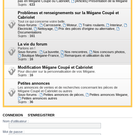
pas en Mégane Coupé ou Cabriolet
,
[Articles] Présentation de la Mégane
h
Sujets :
633
e
Problèmes et renseignements sur la Mégane Coupé et
Cabriolet
r
Tout ce qui concerne votre belle.
Sous-forums :
Carrosserie
,
Moteur
,
Trains roulants
,
Interieur
,
Electricité
,
Nettoyage
,
Prix des pièces d'origine ou alternative
,
Documentations
Sujets :
161
La vie du forum
Parlons en !
Sous-forums :
La buvette
,
Nos rencontres
,
Nos concours photos
,
Boutique Megane-France
,
Remarques et utilisation du site
Sujets :
16
Modification Mégane Coupé et Cabriolet
Pour discuter sur la personnalisation de vos Mégane.
Sujets :
16
Petites annonces
Les annonces de ventes et de recherches concernant les pièces de
Mégane Coupé et Cabriolet ou autres
Sous-forums :
Petites annonces de pièces
,
Petites annonces Megane
,
Petites annonces autres
Sujets :
36
CONNEXION
•
S’ENREGISTRER
Nom d’utilisateur :
Mot de passe :