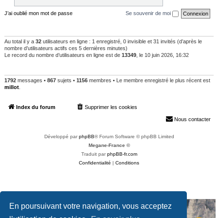
J’ai oublié mon mot de passe
Se souvenir de moi
QUI EST EN LIGNE
Au total il y a
32
utilisateurs en ligne : 1 enregistré, 0 invisible et 31 invités (d’après le
nombre d’utilisateurs actifs ces 5 dernières minutes)
Le record du nombre d’utilisateurs en ligne est de
13349
, le 10 juin 2026, 16:32
STATISTIQUES
1792
messages •
867
sujets •
1156
membres • Le membre enregistré le plus récent est
millot
.
Index du forum
Supprimer les cookies
Heures au format
UTC+02:00
Nous contacter
Développé par
phpBB
® Forum Software © phpBB Limited
Megane-France ©
Traduit par
phpBB-fr.com
Confidentialité
|
Conditions
En poursuivant votre navigation, vous acceptez