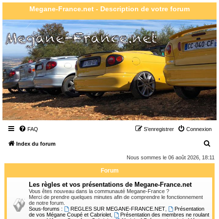
Megane-France.net - Description de votre forum
FAQ
S’enregistrer
Connexion
R
Index du forum
e
Nous sommes le 06 août 2026, 18:11
c
Forum
h
Les règles et vos présentations de Megane-France.net
e
Vous êtes nouveau dans la communauté Megane-France ?
Merci de prendre quelques minutes afin de comprendre le fonctionnement
r
de notre forum.
Sous-forums :
REGLES SUR MEGANE-FRANCE.NET
,
Présentation
c
de vos Mégane Coupé et Cabriolet
,
Présentation des membres ne roulant