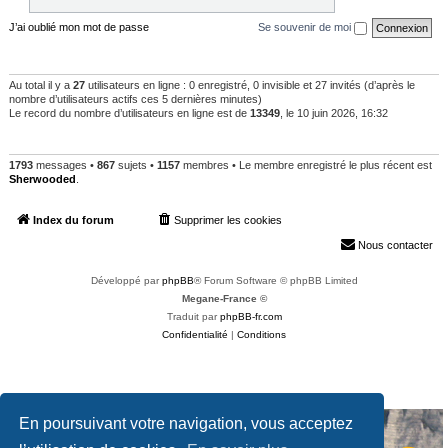
J’ai oublié mon mot de passe
Se souvenir de moi
QUI EST EN LIGNE
Au total il y a
27
utilisateurs en ligne : 0 enregistré, 0 invisible et 27 invités (d’après le
nombre d’utilisateurs actifs ces 5 dernières minutes)
Le record du nombre d’utilisateurs en ligne est de
13349
, le 10 juin 2026, 16:32
STATISTIQUES
1793
messages •
867
sujets •
1157
membres • Le membre enregistré le plus récent est
Sherwooded
.
Index du forum
Supprimer les cookies
Heures au format
UTC+02:00
Nous contacter
Développé par
phpBB
® Forum Software © phpBB Limited
Megane-France ©
Traduit par
phpBB-fr.com
Confidentialité
|
Conditions
En poursuivant votre navigation, vous acceptez