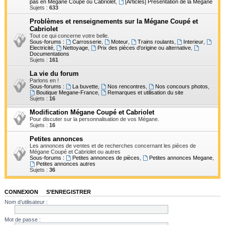
pas en Mégane Coupé ou Cabriolet
,
[Articles] Présentation de la Mégane
h
Sujets :
633
e
Problèmes et renseignements sur la Mégane Coupé et
Cabriolet
r
Tout ce qui concerne votre belle.
Sous-forums :
Carrosserie
,
Moteur
,
Trains roulants
,
Interieur
,
Electricité
,
Nettoyage
,
Prix des pièces d'origine ou alternative
,
Documentations
Sujets :
161
La vie du forum
Parlons en !
Sous-forums :
La buvette
,
Nos rencontres
,
Nos concours photos
,
Boutique Megane-France
,
Remarques et utilisation du site
Sujets :
16
Modification Mégane Coupé et Cabriolet
Pour discuter sur la personnalisation de vos Mégane.
Sujets :
16
Petites annonces
Les annonces de ventes et de recherches concernant les pièces de
Mégane Coupé et Cabriolet ou autres
Sous-forums :
Petites annonces de pièces
,
Petites annonces Megane
,
Petites annonces autres
Sujets :
36
CONNEXION
•
S’ENREGISTRER
Nom d’utilisateur :
Mot de passe :