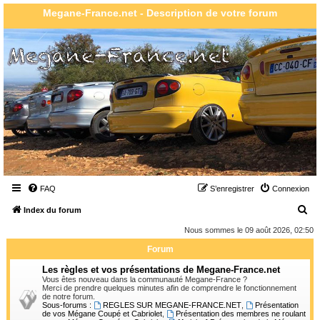
Megane-France.net - Description de votre forum
FAQ
S’enregistrer
Connexion
R
Index du forum
e
Nous sommes le 09 août 2026, 02:50
c
Forum
h
Les règles et vos présentations de Megane-France.net
e
Vous êtes nouveau dans la communauté Megane-France ?
Merci de prendre quelques minutes afin de comprendre le fonctionnement
r
de notre forum.
Sous-forums :
REGLES SUR MEGANE-FRANCE.NET
,
Présentation
c
de vos Mégane Coupé et Cabriolet
,
Présentation des membres ne roulant