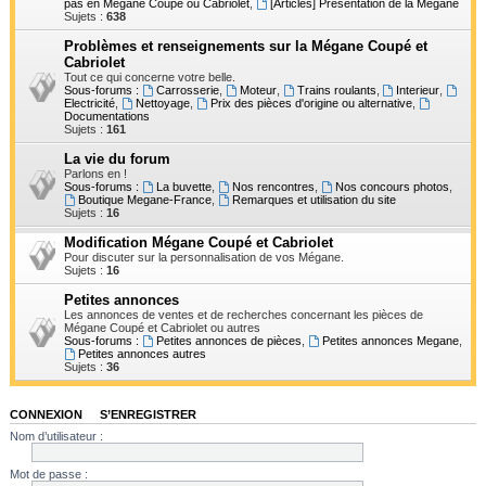
pas en Mégane Coupé ou Cabriolet
,
[Articles] Présentation de la Mégane
h
Sujets :
638
e
Problèmes et renseignements sur la Mégane Coupé et
Cabriolet
r
Tout ce qui concerne votre belle.
Sous-forums :
Carrosserie
,
Moteur
,
Trains roulants
,
Interieur
,
Electricité
,
Nettoyage
,
Prix des pièces d'origine ou alternative
,
Documentations
Sujets :
161
La vie du forum
Parlons en !
Sous-forums :
La buvette
,
Nos rencontres
,
Nos concours photos
,
Boutique Megane-France
,
Remarques et utilisation du site
Sujets :
16
Modification Mégane Coupé et Cabriolet
Pour discuter sur la personnalisation de vos Mégane.
Sujets :
16
Petites annonces
Les annonces de ventes et de recherches concernant les pièces de
Mégane Coupé et Cabriolet ou autres
Sous-forums :
Petites annonces de pièces
,
Petites annonces Megane
,
Petites annonces autres
Sujets :
36
CONNEXION
•
S’ENREGISTRER
Nom d’utilisateur :
Mot de passe :