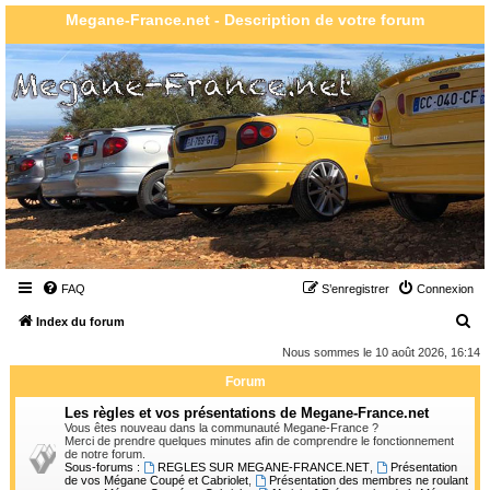
Megane-France.net - Description de votre forum
FAQ
S’enregistrer
Connexion
R
Index du forum
e
Nous sommes le 10 août 2026, 16:14
c
Forum
h
Les règles et vos présentations de Megane-France.net
e
Vous êtes nouveau dans la communauté Megane-France ?
Merci de prendre quelques minutes afin de comprendre le fonctionnement
r
de notre forum.
Sous-forums :
REGLES SUR MEGANE-FRANCE.NET
,
Présentation
c
de vos Mégane Coupé et Cabriolet
,
Présentation des membres ne roulant