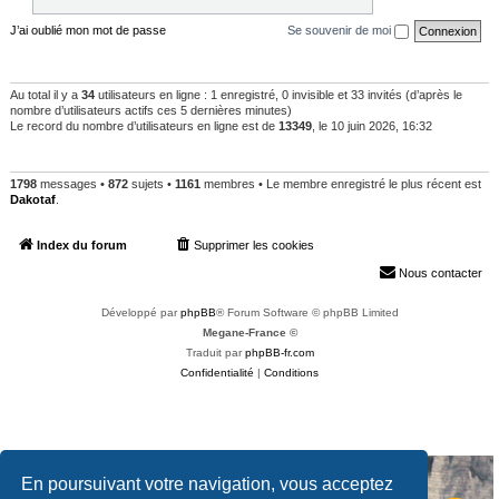
J’ai oublié mon mot de passe
Se souvenir de moi
QUI EST EN LIGNE
Au total il y a
34
utilisateurs en ligne : 1 enregistré, 0 invisible et 33 invités (d’après le
nombre d’utilisateurs actifs ces 5 dernières minutes)
Le record du nombre d’utilisateurs en ligne est de
13349
, le 10 juin 2026, 16:32
STATISTIQUES
1798
messages •
872
sujets •
1161
membres • Le membre enregistré le plus récent est
Dakotaf
.
Index du forum
Supprimer les cookies
Heures au format
UTC+02:00
Nous contacter
Développé par
phpBB
® Forum Software © phpBB Limited
Megane-France ©
Traduit par
phpBB-fr.com
Confidentialité
|
Conditions
En poursuivant votre navigation, vous acceptez