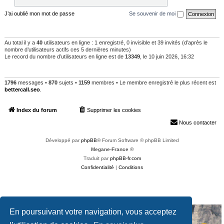
J’ai oublié mon mot de passe
Se souvenir de moi
QUI EST EN LIGNE
Au total il y a
40
utilisateurs en ligne : 1 enregistré, 0 invisible et 39 invités (d’après le
nombre d’utilisateurs actifs ces 5 dernières minutes)
Le record du nombre d’utilisateurs en ligne est de
13349
, le 10 juin 2026, 16:32
STATISTIQUES
1796
messages •
870
sujets •
1159
membres • Le membre enregistré le plus récent est
bettercall.seo
.
Index du forum
Supprimer les cookies
Heures au format
UTC+02:00
Nous contacter
Développé par
phpBB
® Forum Software © phpBB Limited
Megane-France ©
Traduit par
phpBB-fr.com
Confidentialité
|
Conditions
En poursuivant votre navigation, vous acceptez