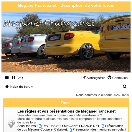
Megane-France.net - Description de votre forum
FAQ
S’enregistrer
Connexion
R
Index du forum
e
Nous sommes le 09 août 2026, 16:07
c
Forum
h
Les règles et vos présentations de Megane-France.net
e
Vous êtes nouveau dans la communauté Megane-France ?
Merci de prendre quelques minutes afin de comprendre le fonctionnement
r
de notre forum.
Sous-forums :
REGLES SUR MEGANE-FRANCE.NET
,
Présentation
c
de vos Mégane Coupé et Cabriolet
,
Présentation des membres ne roulant