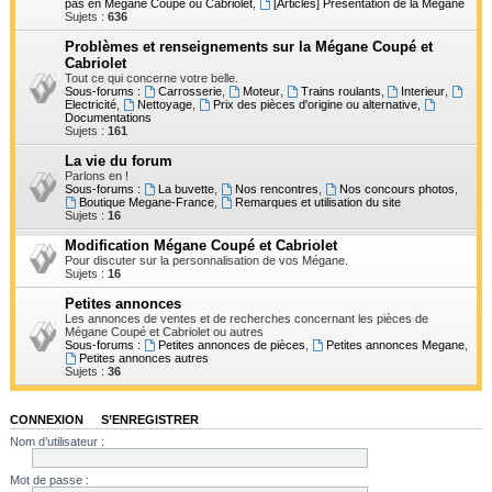
pas en Mégane Coupé ou Cabriolet
,
[Articles] Présentation de la Mégane
h
Sujets :
636
e
Problèmes et renseignements sur la Mégane Coupé et
Cabriolet
r
Tout ce qui concerne votre belle.
Sous-forums :
Carrosserie
,
Moteur
,
Trains roulants
,
Interieur
,
Electricité
,
Nettoyage
,
Prix des pièces d'origine ou alternative
,
Documentations
Sujets :
161
La vie du forum
Parlons en !
Sous-forums :
La buvette
,
Nos rencontres
,
Nos concours photos
,
Boutique Megane-France
,
Remarques et utilisation du site
Sujets :
16
Modification Mégane Coupé et Cabriolet
Pour discuter sur la personnalisation de vos Mégane.
Sujets :
16
Petites annonces
Les annonces de ventes et de recherches concernant les pièces de
Mégane Coupé et Cabriolet ou autres
Sous-forums :
Petites annonces de pièces
,
Petites annonces Megane
,
Petites annonces autres
Sujets :
36
CONNEXION
•
S’ENREGISTRER
Nom d’utilisateur :
Mot de passe :