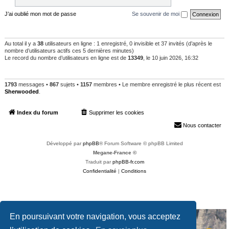
J’ai oublié mon mot de passe
Se souvenir de moi
QUI EST EN LIGNE
Au total il y a
38
utilisateurs en ligne : 1 enregistré, 0 invisible et 37 invités (d’après le
nombre d’utilisateurs actifs ces 5 dernières minutes)
Le record du nombre d’utilisateurs en ligne est de
13349
, le 10 juin 2026, 16:32
STATISTIQUES
1793
messages •
867
sujets •
1157
membres • Le membre enregistré le plus récent est
Sherwooded
.
Index du forum
Supprimer les cookies
Heures au format
UTC+02:00
Nous contacter
Développé par
phpBB
® Forum Software © phpBB Limited
Megane-France ©
Traduit par
phpBB-fr.com
Confidentialité
|
Conditions
En poursuivant votre navigation, vous acceptez