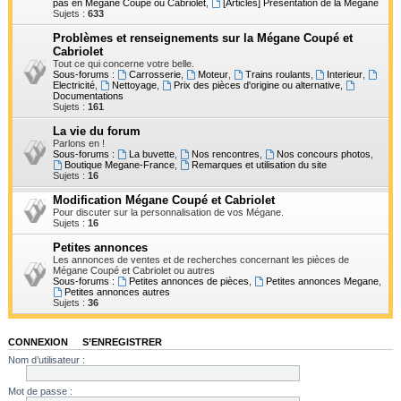
pas en Mégane Coupé ou Cabriolet
,
[Articles] Présentation de la Mégane
h
Sujets :
633
e
Problèmes et renseignements sur la Mégane Coupé et
Cabriolet
r
Tout ce qui concerne votre belle.
Sous-forums :
Carrosserie
,
Moteur
,
Trains roulants
,
Interieur
,
Electricité
,
Nettoyage
,
Prix des pièces d'origine ou alternative
,
Documentations
Sujets :
161
La vie du forum
Parlons en !
Sous-forums :
La buvette
,
Nos rencontres
,
Nos concours photos
,
Boutique Megane-France
,
Remarques et utilisation du site
Sujets :
16
Modification Mégane Coupé et Cabriolet
Pour discuter sur la personnalisation de vos Mégane.
Sujets :
16
Petites annonces
Les annonces de ventes et de recherches concernant les pièces de
Mégane Coupé et Cabriolet ou autres
Sous-forums :
Petites annonces de pièces
,
Petites annonces Megane
,
Petites annonces autres
Sujets :
36
CONNEXION
•
S’ENREGISTRER
Nom d’utilisateur :
Mot de passe :