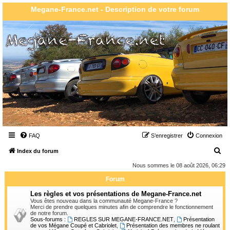
Megane-France.net - Description de votre forum
FAQ
S’enregistrer
Connexion
R
Index du forum
e
Nous sommes le 08 août 2026, 06:29
c
Forum
h
Les règles et vos présentations de Megane-France.net
e
Vous êtes nouveau dans la communauté Megane-France ?
Merci de prendre quelques minutes afin de comprendre le fonctionnement
r
de notre forum.
Sous-forums :
REGLES SUR MEGANE-FRANCE.NET
,
Présentation
c
de vos Mégane Coupé et Cabriolet
,
Présentation des membres ne roulant