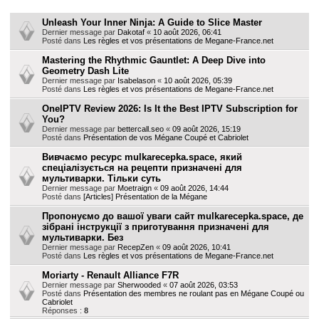
Sujets
h
Unleash Your Inner Ninja: A Guide to Slice Master
e
Dernier message par
Dakotaf
«
10 août 2026, 06:41
Posté dans
Les règles et vos présentations de Megane-France.net
r
Mastering the Rhythmic Gauntlet: A Deep Dive into
Geometry Dash Lite
Dernier message par
Isabelason
«
10 août 2026, 05:39
Posté dans
Les règles et vos présentations de Megane-France.net
OneIPTV Review 2026: Is It the Best IPTV Subscription for
You?
Dernier message par
bettercall.seo
«
09 août 2026, 15:19
Posté dans
Présentation de vos Mégane Coupé et Cabriolet
Вивчаємо ресурс mulkarecepka.space, який
спеціалізується на рецепти призначені для
мультиварки. Тільки суть
Dernier message par
Moetraign
«
09 août 2026, 14:44
Posté dans
[Articles] Présentation de la Mégane
Пропонуємо до вашої уваги сайт mulkarecepka.space, де
зібрані інструкції з приготування призначені для
мультиварки. Без
Dernier message par
RecepZen
«
09 août 2026, 10:41
Posté dans
Les règles et vos présentations de Megane-France.net
Moriarty - Renault Alliance F7R
Dernier message par
Sherwooded
«
07 août 2026, 03:53
Posté dans
Présentation des membres ne roulant pas en Mégane Coupé ou
Cabriolet
Réponses :
8