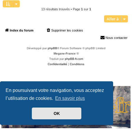
13 résultats trouvés • Page
1
sur
1
Aller à
Index du forum
Supprimer les cookies
Heures au format
UTC+02:00
Nous contacter
Développé par
phpBB
® Forum Software © phpBB Limited
Megane-France ©
Traduit par
phpBB-fr.com
Confidentialité
|
Conditions
En poursuivant votre navigation, vous acceptez
l’utilisation de cookies.
En savoir plus
OK