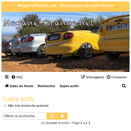
Megane-France.net - Description de votre forum
FAQ
S’enregistrer
Connexion
R
Index du forum
Rechercher
Sujets actifs
e
Sujets actifs
c
Aller à la recherche avancée
h
e
Rechercher
Recherche avancée
r
13 résultats trouvés • Page
1
sur
1
c