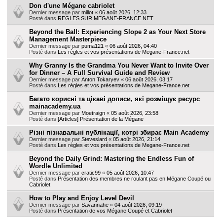
Don d'une Mégane cabriolet
Dernier message par
millot
«
06 août 2026, 12:33
Posté dans
REGLES SUR MEGANE-FRANCE.NET
Beyond the Ball: Experiencing Slope 2 as Your Next Store
Management Masterpiece
Dernier message par
puma121
«
06 août 2026, 04:40
Posté dans
Les règles et vos présentations de Megane-France.net
Why Granny Is the Grandma You Never Want to Invite Over
for Dinner – A Full Survival Guide and Review
Dernier message par
Anton Tokaryev
«
06 août 2026, 03:17
Posté dans
Les règles et vos présentations de Megane-France.net
Багато корисні та цікаві дописи, які розміщує ресурс
mainacademy.ua
Dernier message par
Moetraign
«
05 août 2026, 23:58
Posté dans
[Articles] Présentation de la Mégane
Різні пізнавальні публікації, котрі збирає Main Academy
Dernier message par
Steveslard
«
05 août 2026, 21:14
Posté dans
Les règles et vos présentations de Megane-France.net
Beyond the Daily Grind: Mastering the Endless Fun of
Wordle Unlimited
Dernier message par
cratic99
«
05 août 2026, 10:47
Posté dans
Présentation des membres ne roulant pas en Mégane Coupé ou
Cabriolet
How to Play and Enjoy Level Devil
Dernier message par
Savannahe
«
04 août 2026, 09:19
Posté dans
Présentation de vos Mégane Coupé et Cabriolet