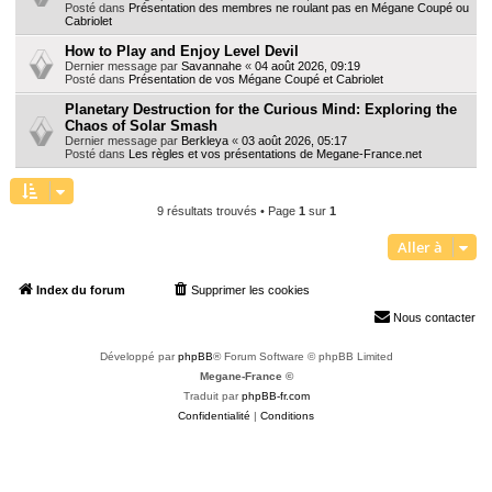
Posté dans
Présentation des membres ne roulant pas en Mégane Coupé ou
Cabriolet
How to Play and Enjoy Level Devil
Dernier message par
Savannahe
«
04 août 2026, 09:19
Posté dans
Présentation de vos Mégane Coupé et Cabriolet
Planetary Destruction for the Curious Mind: Exploring the
Chaos of Solar Smash
Dernier message par
Berkleya
«
03 août 2026, 05:17
Posté dans
Les règles et vos présentations de Megane-France.net
9 résultats trouvés • Page
1
sur
1
Aller à
Index du forum
Supprimer les cookies
Heures au format
UTC+02:00
Nous contacter
Développé par
phpBB
® Forum Software © phpBB Limited
Megane-France ©
Traduit par
phpBB-fr.com
Confidentialité
|
Conditions