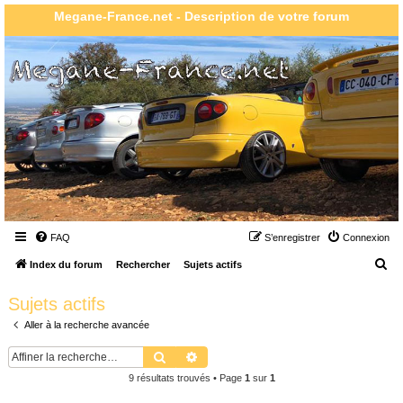
Megane-France.net - Description de votre forum
FAQ
S’enregistrer
Connexion
R
Index du forum
Rechercher
Sujets actifs
e
Sujets actifs
c
Aller à la recherche avancée
h
e
Rechercher
Recherche avancée
r
9 résultats trouvés • Page
1
sur
1
c