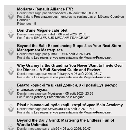
Sujets
h
Moriarty - Renault Alliance F7R
e
Dernier message par
Sherwooded
«
07 août 2026, 03:53
Posté dans
Présentation des membres ne roulant pas en Mégane Coupé ou
r
Cabriolet
Réponses :
8
Don d'une Mégane cabriolet
Dernier message par
millot
«
06 août 2026, 12:33
Posté dans
REGLES SUR MEGANE-FRANCE.NET
Beyond the Ball: Experiencing Slope 2 as Your Next Store
Management Masterpiece
Dernier message par
puma121
«
06 août 2026, 04:40
Posté dans
Les règles et vos présentations de Megane-France.net
Why Granny Is the Grandma You Never Want to Invite Over
for Dinner – A Full Survival Guide and Review
Dernier message par
Anton Tokaryev
«
06 août 2026, 03:17
Posté dans
Les règles et vos présentations de Megane-France.net
Багато корисні та цікаві дописи, які розміщує ресурс
mainacademy.ua
Dernier message par
Moetraign
«
05 août 2026, 23:58
Posté dans
[Articles] Présentation de la Mégane
Різні пізнавальні публікації, котрі збирає Main Academy
Dernier message par
Steveslard
«
05 août 2026, 21:14
Posté dans
Les règles et vos présentations de Megane-France.net
Beyond the Daily Grind: Mastering the Endless Fun of
Wordle Unlimited
Dernier message par
cratic99
«
05 août 2026, 10:47