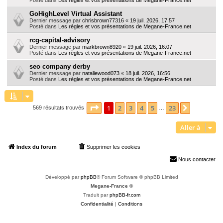
GoHighLevel Virtual Assistant
Dernier message par
chrisbrown77316
«
19 juil. 2026, 17:57
Posté dans
Les règles et vos présentations de Megane-France.net
rcg-capital-advisory
Dernier message par
markbrown8920
«
19 juil. 2026, 16:07
Posté dans
Les règles et vos présentations de Megane-France.net
seo company derby
Dernier message par
nataliewood073
«
18 juil. 2026, 16:56
Posté dans
Les règles et vos présentations de Megane-France.net
Page
1
sur
23
1
2
3
4
5
23
Suivante
569 résultats trouvés
…
Aller à
Index du forum
Supprimer les cookies
Heures au format
UTC+02:00
Nous contacter
Développé par
phpBB
® Forum Software © phpBB Limited
Megane-France ©
Traduit par
phpBB-fr.com
Confidentialité
|
Conditions