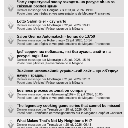
Чому користувачі знову заходять на ресурс oh.ua за
свіжими розповідями
Dernier message par
DouglasBus
«
23 juil. 2026, 19:10
Posté dans
Les règles et vos présentations de Megane-France.net
Lotto Salon Gier - czy warto
Dernier message par
Moetraign
«
22 juil. 2026, 19:41
Posté dans
[Articles] Présentation de la Mégane
Salon Gier na Automatach - bonus do 13750
Dernier message par
Robertmug
«
22 juil. 2026, 18:14
Posté dans
Les règles et vos présentations de Megane-France.net
Ідеї сердечних побажань, які без зусиль знайти на
ресурсі mgk.if.ua
Dernier message par
Moetraign
«
21 juil. 2026, 15:49
Posté dans
[Articles] Présentation de la Mégane
Знайшов незвичайний український сайт – що об'єднує
науку і традиції
Dernier message par
Moetraign
«
21 juil. 2026, 12:52
Posté dans
[Articles] Présentation de la Mégane
business process automation company
Dernier message par
emilybrowning1169
«
20 juil. 2026, 18:05
Posté dans
Les règles et vos présentations de Megane-France.net
The legendary cooking game series that cannot be missed
Dernier message par
Trentelson
«
20 juil. 2026, 06:45
Posté dans
Problèmes et renseignements sur la Mégane Coupé et Cabriolet
What Makes That's Not My Neighbor a Hit?
Dernier message par
Trentelson
«
20 juil. 2026, 06:43
Posté dans
Les règles et vos présentations de Megane-France.net