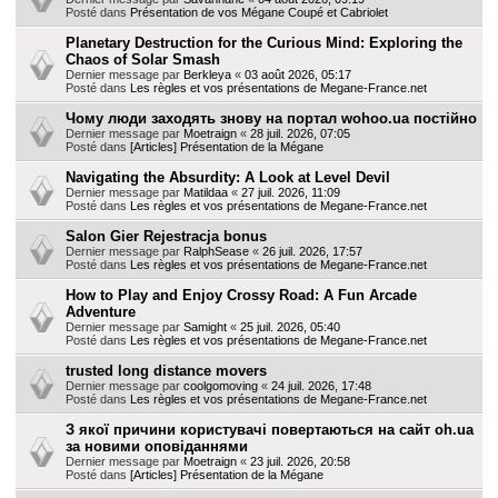
Posté dans
Présentation de vos Mégane Coupé et Cabriolet
Planetary Destruction for the Curious Mind: Exploring the
Chaos of Solar Smash
Dernier message par
Berkleya
«
03 août 2026, 05:17
Posté dans
Les règles et vos présentations de Megane-France.net
Чому люди заходять знову на портал wohoo.ua постійно
Dernier message par
Moetraign
«
28 juil. 2026, 07:05
Posté dans
[Articles] Présentation de la Mégane
Navigating the Absurdity: A Look at Level Devil
Dernier message par
Matildaa
«
27 juil. 2026, 11:09
Posté dans
Les règles et vos présentations de Megane-France.net
Salon Gier Rejestracja bonus
Dernier message par
RalphSease
«
26 juil. 2026, 17:57
Posté dans
Les règles et vos présentations de Megane-France.net
How to Play and Enjoy Crossy Road: A Fun Arcade
Adventure
Dernier message par
Samight
«
25 juil. 2026, 05:40
Posté dans
Les règles et vos présentations de Megane-France.net
trusted long distance movers
Dernier message par
coolgomoving
«
24 juil. 2026, 17:48
Posté dans
Les règles et vos présentations de Megane-France.net
З якої причини користувачі повертаються на сайт oh.ua
за новими оповіданнями
Dernier message par
Moetraign
«
23 juil. 2026, 20:58
Posté dans
[Articles] Présentation de la Mégane