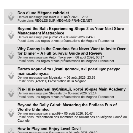
h
Sujets
e
Don d'une Mégane cabriolet
Dernier message par
millot
«
06 août 2026, 12:33
r
Posté dans
REGLES SUR MEGANE-FRANCE.NET
Beyond the Ball: Experiencing Slope 2 as Your Next Store
Management Masterpiece
Dernier message par
puma121
«
06 août 2026, 04:40
Posté dans
Les règles et vos présentations de Megane-France.net
Why Granny Is the Grandma You Never Want to Invite Over
for Dinner – A Full Survival Guide and Review
Dernier message par
Anton Tokaryev
«
06 août 2026, 03:17
Posté dans
Les règles et vos présentations de Megane-France.net
Багато корисні та цікаві дописи, які розміщує ресурс
mainacademy.ua
Dernier message par
Moetraign
«
05 août 2026, 23:58
Posté dans
[Articles] Présentation de la Mégane
Різні пізнавальні публікації, котрі збирає Main Academy
Dernier message par
Steveslard
«
05 août 2026, 21:14
Posté dans
Les règles et vos présentations de Megane-France.net
Beyond the Daily Grind: Mastering the Endless Fun of
Wordle Unlimited
Dernier message par
cratic99
«
05 août 2026, 10:47
Posté dans
Présentation des membres ne roulant pas en Mégane Coupé ou
Cabriolet
How to Play and Enjoy Level Devil
Dernier message par
Savannahe
«
04 août 2026, 09:19