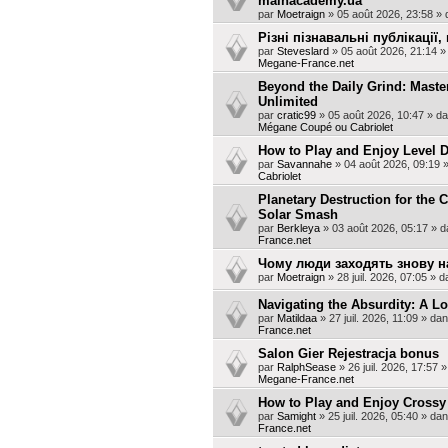
mainacademy.ua
par
Moetraign
»
05 août 2026, 23:58
» 
Різні пізнавальні публікації
par
Steveslard
»
05 août 2026, 21:14
»
Megane-France.net
Beyond the Daily Grind: Maste
Unlimited
par
cratic99
»
05 août 2026, 10:47
» d
Mégane Coupé ou Cabriolet
How to Play and Enjoy Level D
par
Savannahe
»
04 août 2026, 09:19
»
Cabriolet
Planetary Destruction for the 
Solar Smash
par
Berkleya
»
03 août 2026, 05:17
» d
France.net
Чому люди заходять знову н
par
Moetraign
»
28 juil. 2026, 07:05
» d
Navigating the Absurdity: A Lo
par
Matildaa
»
27 juil. 2026, 11:09
» da
France.net
Salon Gier Rejestracja bonus
par
RalphSease
»
26 juil. 2026, 17:57
»
Megane-France.net
How to Play and Enjoy Crossy
par
Samight
»
25 juil. 2026, 05:40
» da
France.net