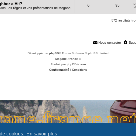
ghbor a Hit?
p
0
95
2
dans
Les règles et vos présentations de Megane-
572 résultats tr
Nous contacter
Supp
Développé par
phpBB
® Forum Software © phpBB Limited
Megane-France ©
Traduit par
phpBB-fr.com
Confidentialité
|
Conditions
 de cookies.
En savoir plus