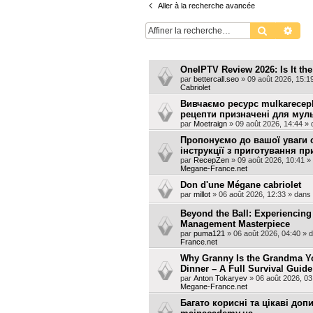
Aller à la recherche avancée
Recherche
Rech
SUJETS
OneIPTV Review 2026: Is It th
par
bettercall.seo
»
09 août 2026, 15:1
Cabriolet
Вивчаємо ресурс mulkarecepk
рецепти призначені для муль
par
Moetraign
»
09 août 2026, 14:44
» 
Пропонуємо до вашої уваги с
інструкції з приготування п
par
RecepZen
»
09 août 2026, 10:41
»
Megane-France.net
Don d'une Mégane cabriolet
par
millot
»
06 août 2026, 12:33
» dans
Beyond the Ball: Experiencing
Management Masterpiece
par
puma121
»
06 août 2026, 04:40
» 
France.net
Why Granny Is the Grandma You
Dinner – A Full Survival Guid
par
Anton Tokaryev
»
06 août 2026, 03
Megane-France.net
Багато корисні та цікаві доп