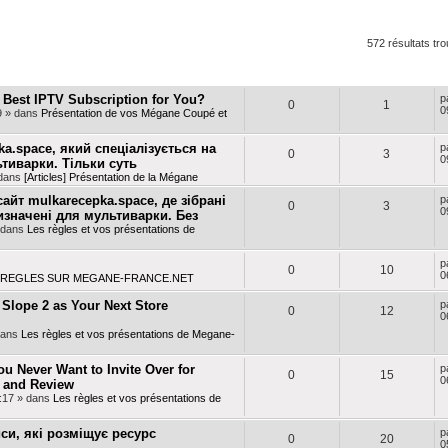
r
erche avancée
572 résultats tr
RÉPONSES
VUES
D
e Best IPTV Subscription for You?
p
0
1
0
9
» dans
Présentation de vos Mégane Coupé et
a.space, який спеціалізується на
p
0
3
0
тиварки. Тільки суть
dans
[Articles] Présentation de la Mégane
айт mulkarecepka.space, де зібрані
p
0
3
0
ризначені для мультиварки. Без
 dans
Les règles et vos présentations de
p
0
10
0
REGLES SUR MEGANE-FRANCE.NET
 Slope 2 as Your Next Store
p
0
12
0
dans
Les règles et vos présentations de Megane-
 Never Want to Invite Over for
p
0
15
0
e and Review
:17
» dans
Les règles et vos présentations de
иси, які розміщує ресурс
p
0
20
0