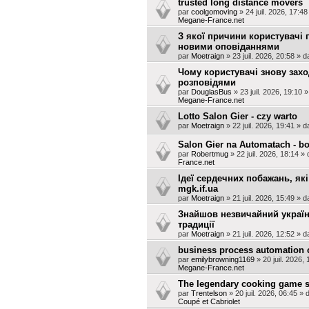
trusted long distance movers
par
coolgomoving
»
24 juil. 2026, 17:48
Megane-France.net
З якої причини користувачі 
новими оповіданнями
par
Moetraign
»
23 juil. 2026, 20:58
» d
Чому користувачі знову захо
розповідями
par
DouglasBus
»
23 juil. 2026, 19:10
»
Megane-France.net
Lotto Salon Gier - czy warto
par
Moetraign
»
22 juil. 2026, 19:41
» d
Salon Gier na Automatach - b
par
Robertmug
»
22 juil. 2026, 18:14
» 
France.net
Ідеї сердечних побажань, які
mgk.if.ua
par
Moetraign
»
21 juil. 2026, 15:49
» d
Знайшов незвичайний українс
традиції
par
Moetraign
»
21 juil. 2026, 12:52
» d
business process automation
par
emilybrowning1169
»
20 juil. 2026, 
Megane-France.net
The legendary cooking game s
par
Trentelson
»
20 juil. 2026, 06:45
» 
Coupé et Cabriolet