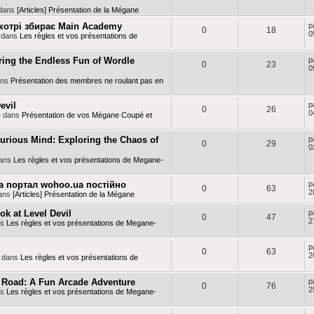
dans
[Articles] Présentation de la Mégane
, котрі збирає Main Academy
p
0
18
0
 dans
Les règles et vos présentations de
ring the Endless Fun of Wordle
p
0
23
0
ans
Présentation des membres ne roulant pas en
evil
p
0
26
0
 dans
Présentation de vos Mégane Coupé et
Curious Mind: Exploring the Chaos of
p
0
29
0
ans
Les règles et vos présentations de Megane-
а портал wohoo.ua постійно
p
0
63
2
ans
[Articles] Présentation de la Mégane
ok at Level Devil
p
0
47
2
ns
Les règles et vos présentations de Megane-
p
0
63
2
 dans
Les règles et vos présentations de
 Road: A Fun Arcade Adventure
p
0
76
2
ns
Les règles et vos présentations de Megane-