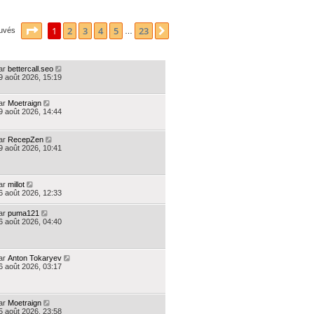
Page
1
sur
23
1
2
3
4
5
23
Suivante
ouvés
…
ERNIER MESSAGE
ar
bettercall.seo
9 août 2026, 15:19
ar
Moetraign
9 août 2026, 14:44
ar
RecepZen
9 août 2026, 10:41
ar
millot
6 août 2026, 12:33
ar
puma121
6 août 2026, 04:40
ar
Anton Tokaryev
6 août 2026, 03:17
ar
Moetraign
5 août 2026, 23:58