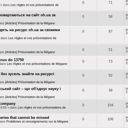
p
0
71
2
» dans
Les règles et vos présentations de
повертаються на сайт oh.ua за
p
0
58
2
ans
[Articles] Présentation de la Mégane
дять на ресурс oh.ua за свіжими
p
0
87
2
 dans
Les règles et vos présentations de
p
0
51
2
ans
[Articles] Présentation de la Mégane
onus do 13750
p
0
73
2
dans
Les règles et vos présentations de Megane-
 без зусиль знайти на ресурсі
p
0
52
2
ans
[Articles] Présentation de la Mégane
ький сайт – що об'єднує науку і
p
0
38
2
ans
[Articles] Présentation de la Mégane
 company
p
0
104
2
18:05
» dans
Les règles et vos présentations de
eries that cannot be missed
p
0
106
2
dans
Problèmes et renseignements sur la Mégane