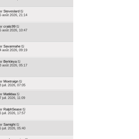
ar
Steveslard
5 août 2026, 21:14
ar
cratic99
5 août 2026, 10:47
ar
Savannahe
4 août 2026, 09:19
ar
Berkleya
3 août 2026, 05:17
ar
Moetraign
8 juil. 2026, 07:05
ar
Matildaa
7 juil. 2026, 11:09
ar
RalphSease
6 juil. 2026, 17:57
ar
Samight
5 juil. 2026, 05:40