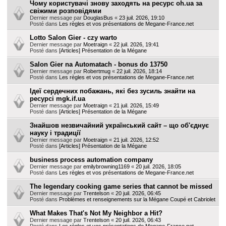
Чому користувачі знову заходять на ресурс oh.ua за
свіжими розповідями
Dernier message par
DouglasBus
«
23 juil. 2026, 19:10
Posté dans
Les règles et vos présentations de Megane-France.net
Lotto Salon Gier - czy warto
Dernier message par
Moetraign
«
22 juil. 2026, 19:41
Posté dans
[Articles] Présentation de la Mégane
Salon Gier na Automatach - bonus do 13750
Dernier message par
Robertmug
«
22 juil. 2026, 18:14
Posté dans
Les règles et vos présentations de Megane-France.net
Ідеї сердечних побажань, які без зусиль знайти на
ресурсі mgk.if.ua
Dernier message par
Moetraign
«
21 juil. 2026, 15:49
Posté dans
[Articles] Présentation de la Mégane
Знайшов незвичайний український сайт – що об'єднує
науку і традиції
Dernier message par
Moetraign
«
21 juil. 2026, 12:52
Posté dans
[Articles] Présentation de la Mégane
business process automation company
Dernier message par
emilybrowning1169
«
20 juil. 2026, 18:05
Posté dans
Les règles et vos présentations de Megane-France.net
The legendary cooking game series that cannot be missed
Dernier message par
Trentelson
«
20 juil. 2026, 06:45
Posté dans
Problèmes et renseignements sur la Mégane Coupé et Cabriolet
What Makes That's Not My Neighbor a Hit?
Dernier message par
Trentelson
«
20 juil. 2026, 06:43
Posté dans
Les règles et vos présentations de Megane-France.net