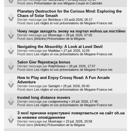
Posté dans
Présentation de vos Mégane Coupé et Cabriolet
Planetary Destruction for the Curious Mind: Exploring the
Chaos of Solar Smash
Dernier message par
Berkleya
«
03 août 2026, 05:17
Posté dans
Les règles et vos présentations de Megane-France.net
Чому люди заходять знову на портал wohoo.ua постійно
Dernier message par
Moetraign
«
28 juil. 2026, 07:05
Posté dans
[Articles] Présentation de la Mégane
Navigating the Absurdity: A Look at Level Devil
Dernier message par
Matildaa
«
27 juil. 2026, 11:09
Posté dans
Les règles et vos présentations de Megane-France.net
Salon Gier Rejestracja bonus
Dernier message par
RalphSease
«
26 juil. 2026, 17:57
Posté dans
Les règles et vos présentations de Megane-France.net
How to Play and Enjoy Crossy Road: A Fun Arcade
Adventure
Dernier message par
Samight
«
25 juil. 2026, 05:40
Posté dans
Les règles et vos présentations de Megane-France.net
trusted long distance movers
Dernier message par
coolgomoving
«
24 juil. 2026, 17:48
Posté dans
Les règles et vos présentations de Megane-France.net
З якої причини користувачі повертаються на сайт oh.ua
за новими оповіданнями
Dernier message par
Moetraign
«
23 juil. 2026, 20:58
Posté dans
[Articles] Présentation de la Mégane