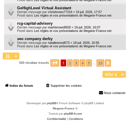
GoHighLevel Virtual Assistant
Dernier message par
chrisbrown77316
«
19 juil. 2026, 17:57
Posté dans
Les règles et vos présentations de Megane-France.net
rcg-capital-advisory
Dernier message par
markbrown8920
«
19 juil. 2026, 16:07
Posté dans
Les règles et vos présentations de Megane-France.net
seo company derby
Dernier message par
nataliewood073
«
18 juil. 2026, 16:56
Posté dans
Les règles et vos présentations de Megane-France.net
Page
1
sur
23
1
2
3
4
5
23
Suivante
569 résultats trouvés
…
Aller à
Index du forum
Supprimer les cookies
Heures au format
UTC+02:00
Nous contacter
Développé par
phpBB
® Forum Software © phpBB Limited
Megane-France ©
Traduit par
phpBB-fr.com
Confidentialité
|
Conditions