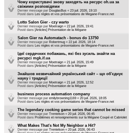
Чому користувачі знову заходять на ресурс oh.ua за
свіжими розповідями
Dernier message par
DouglasBus
«
23 juil. 2026, 19:10
Posté dans
Les règles et vos présentations de Megane-France.net
Lotto Salon Gier - czy warto
Dernier message par
Moetraign
«
22 juil. 2026, 19:41
Posté dans
[Articles] Présentation de la Mégane
Salon Gier na Automatach - bonus do 13750
Dernier message par
Robertmug
«
22 juil. 2026, 18:14
Posté dans
Les règles et vos présentations de Megane-France.net
Ідеї сердечних побажань, які без зусиль знайти на
ресурсі mgk.if.ua
Dernier message par
Moetraign
«
21 juil. 2026, 15:49
Posté dans
[Articles] Présentation de la Mégane
Знайшов незвичайний український сайт – що об'єднує
науку і традиції
Dernier message par
Moetraign
«
21 juil. 2026, 12:52
Posté dans
[Articles] Présentation de la Mégane
business process automation company
Dernier message par
emilybrowning1169
«
20 juil. 2026, 18:05
Posté dans
Les règles et vos présentations de Megane-France.net
The legendary cooking game series that cannot be missed
Dernier message par
Trentelson
«
20 juil. 2026, 06:45
Posté dans
Problèmes et renseignements sur la Mégane Coupé et Cabriolet
What Makes That's Not My Neighbor a Hit?
Dernier message par
Trentelson
«
20 juil. 2026, 06:43
Posté dans
Les règles et vos présentations de Megane-France.net