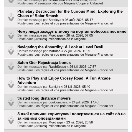
Posté dans
Présentation de vos Mégane Coupé et Cabriolet
Planetary Destruction for the Curious Mind: Exploring the
Chaos of Solar Smash
Dernier message par
Berkleya
«
03 août 2026, 05:17
Posté dans
Les règles et vos présentations de Megane-France.net
Чому люди заходять знову на портал wohoo.ua постійно
Dernier message par
Moetraign
«
28 juil. 2026, 07:05
Posté dans
[Articles] Présentation de la Mégane
Navigating the Absurdity: A Look at Level Devil
Dernier message par
Matildaa
«
27 juil. 2026, 11:09
Posté dans
Les règles et vos présentations de Megane-France.net
Salon Gier Rejestracja bonus
Dernier message par
RalphSease
«
26 juil. 2026, 17:57
Posté dans
Les règles et vos présentations de Megane-France.net
How to Play and Enjoy Crossy Road: A Fun Arcade
Adventure
Dernier message par
Samight
«
25 juil. 2026, 05:40
Posté dans
Les règles et vos présentations de Megane-France.net
trusted long distance movers
Dernier message par
coolgomoving
«
24 juil. 2026, 17:48
Posté dans
Les règles et vos présentations de Megane-France.net
З якої причини користувачі повертаються на сайт oh.ua
за новими оповіданнями
Dernier message par
Moetraign
«
23 juil. 2026, 20:58
Posté dans
[Articles] Présentation de la Mégane