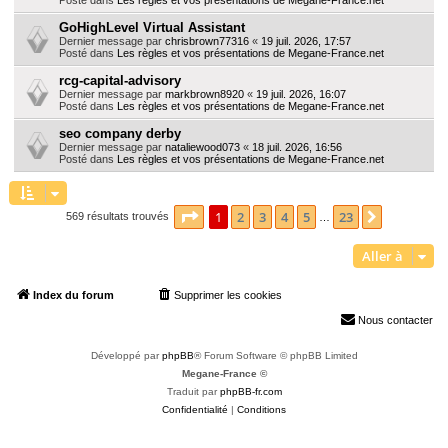
GoHighLevel Virtual Assistant
Dernier message par
chrisbrown77316
«
19 juil. 2026, 17:57
Posté dans
Les règles et vos présentations de Megane-France.net
rcg-capital-advisory
Dernier message par
markbrown8920
«
19 juil. 2026, 16:07
Posté dans
Les règles et vos présentations de Megane-France.net
seo company derby
Dernier message par
nataliewood073
«
18 juil. 2026, 16:56
Posté dans
Les règles et vos présentations de Megane-France.net
Page
1
sur
23
1
2
3
4
5
23
Suivante
569 résultats trouvés
…
Aller à
Index du forum
Supprimer les cookies
Heures au format
UTC+02:00
Nous contacter
Développé par
phpBB
® Forum Software © phpBB Limited
Megane-France ©
Traduit par
phpBB-fr.com
Confidentialité
|
Conditions