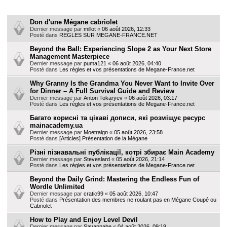
h
Sujets
e
Don d'une Mégane cabriolet
Dernier message par
millot
«
06 août 2026, 12:33
r
Posté dans
REGLES SUR MEGANE-FRANCE.NET
Beyond the Ball: Experiencing Slope 2 as Your Next Store
Management Masterpiece
Dernier message par
puma121
«
06 août 2026, 04:40
Posté dans
Les règles et vos présentations de Megane-France.net
Why Granny Is the Grandma You Never Want to Invite Over
for Dinner – A Full Survival Guide and Review
Dernier message par
Anton Tokaryev
«
06 août 2026, 03:17
Posté dans
Les règles et vos présentations de Megane-France.net
Багато корисні та цікаві дописи, які розміщує ресурс
mainacademy.ua
Dernier message par
Moetraign
«
05 août 2026, 23:58
Posté dans
[Articles] Présentation de la Mégane
Різні пізнавальні публікації, котрі збирає Main Academy
Dernier message par
Steveslard
«
05 août 2026, 21:14
Posté dans
Les règles et vos présentations de Megane-France.net
Beyond the Daily Grind: Mastering the Endless Fun of
Wordle Unlimited
Dernier message par
cratic99
«
05 août 2026, 10:47
Posté dans
Présentation des membres ne roulant pas en Mégane Coupé ou
Cabriolet
How to Play and Enjoy Level Devil
Dernier message par
Savannahe
«
04 août 2026, 09:19