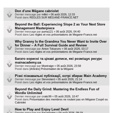
h
Sujets
e
Don d'une Mégane cabriolet
Dernier message par
millot
«
06 août 2026, 12:33
r
Posté dans
REGLES SUR MEGANE-FRANCE.NET
Beyond the Ball: Experiencing Slope 2 as Your Next Store
Management Masterpiece
Dernier message par
puma121
«
06 août 2026, 04:40
Posté dans
Les règles et vos présentations de Megane-France.net
Why Granny Is the Grandma You Never Want to Invite Over
for Dinner – A Full Survival Guide and Review
Dernier message par
Anton Tokaryev
«
06 août 2026, 03:17
Posté dans
Les règles et vos présentations de Megane-France.net
Багато корисні та цікаві дописи, які розміщує ресурс
mainacademy.ua
Dernier message par
Moetraign
«
05 août 2026, 23:58
Posté dans
[Articles] Présentation de la Mégane
Різні пізнавальні публікації, котрі збирає Main Academy
Dernier message par
Steveslard
«
05 août 2026, 21:14
Posté dans
Les règles et vos présentations de Megane-France.net
Beyond the Daily Grind: Mastering the Endless Fun of
Wordle Unlimited
Dernier message par
cratic99
«
05 août 2026, 10:47
Posté dans
Présentation des membres ne roulant pas en Mégane Coupé ou
Cabriolet
How to Play and Enjoy Level Devil
Dernier message par
Savannahe
«
04 août 2026, 09:19