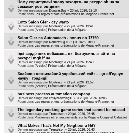
Чому користувачі знову заходять на ресурс oh.ua за
свіжими розповідями
Dernier message par
DouglasBus
«
23 juil. 2026, 19:10
Posté dans
Les règles et vos présentations de Megane-France.net
Lotto Salon Gier - czy warto
Dernier message par
Moetraign
«
22 juil. 2026, 19:41
Posté dans
[Articles] Présentation de la Mégane
Salon Gier na Automatach - bonus do 13750
Dernier message par
Robertmug
«
22 juil. 2026, 18:14
Posté dans
Les règles et vos présentations de Megane-France.net
Ідеї сердечних побажань, які без зусиль знайти на
ресурсі mgk.if.ua
Dernier message par
Moetraign
«
21 juil. 2026, 15:49
Posté dans
[Articles] Présentation de la Mégane
Знайшов незвичайний український сайт – що об'єднує
науку і традиції
Dernier message par
Moetraign
«
21 juil. 2026, 12:52
Posté dans
[Articles] Présentation de la Mégane
business process automation company
Dernier message par
emilybrowning1169
«
20 juil. 2026, 18:05
Posté dans
Les règles et vos présentations de Megane-France.net
The legendary cooking game series that cannot be missed
Dernier message par
Trentelson
«
20 juil. 2026, 06:45
Posté dans
Problèmes et renseignements sur la Mégane Coupé et Cabriolet
What Makes That's Not My Neighbor a Hit?
Dernier message par
Trentelson
«
20 juil. 2026, 06:43
Posté dans
Les règles et vos présentations de Megane-France.net