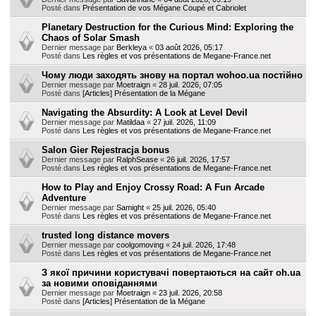
Posté dans
Présentation de vos Mégane Coupé et Cabriolet
Planetary Destruction for the Curious Mind: Exploring the
Chaos of Solar Smash
Dernier message par
Berkleya
«
03 août 2026, 05:17
Posté dans
Les règles et vos présentations de Megane-France.net
Чому люди заходять знову на портал wohoo.ua постійно
Dernier message par
Moetraign
«
28 juil. 2026, 07:05
Posté dans
[Articles] Présentation de la Mégane
Navigating the Absurdity: A Look at Level Devil
Dernier message par
Matildaa
«
27 juil. 2026, 11:09
Posté dans
Les règles et vos présentations de Megane-France.net
Salon Gier Rejestracja bonus
Dernier message par
RalphSease
«
26 juil. 2026, 17:57
Posté dans
Les règles et vos présentations de Megane-France.net
How to Play and Enjoy Crossy Road: A Fun Arcade
Adventure
Dernier message par
Samight
«
25 juil. 2026, 05:40
Posté dans
Les règles et vos présentations de Megane-France.net
trusted long distance movers
Dernier message par
coolgomoving
«
24 juil. 2026, 17:48
Posté dans
Les règles et vos présentations de Megane-France.net
З якої причини користувачі повертаються на сайт oh.ua
за новими оповіданнями
Dernier message par
Moetraign
«
23 juil. 2026, 20:58
Posté dans
[Articles] Présentation de la Mégane