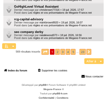
GoHighLevel Virtual Assistant
Dernier message par
chrisbrown77316
«
19 juil. 2026, 17:57
Posté dans
Les règles et vos présentations de Megane-France.net
rcg-capital-advisory
Dernier message par
markbrown8920
«
19 juil. 2026, 16:07
Posté dans
Les règles et vos présentations de Megane-France.net
seo company derby
Dernier message par
nataliewood073
«
18 juil. 2026, 16:56
Posté dans
Les règles et vos présentations de Megane-France.net
Page
1
sur
23
1
2
3
4
5
23
Suivante
569 résultats trouvés
…
Aller à
Index du forum
Supprimer les cookies
Heures au format
UTC+02:00
Nous contacter
Développé par
phpBB
® Forum Software © phpBB Limited
Megane-France ©
Traduit par
phpBB-fr.com
Confidentialité
|
Conditions