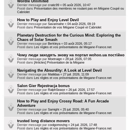
Wordle Unlimited
Dernier message par
cratic99
«
05 août 2026, 10:47
Posté dans
Présentation des membres ne roulant pas en Mégane Coupé ou
Cabriolet
How to Play and Enjoy Level Devil
Dernier message par
Savannahe
«
04 août 2026, 09:19
Posté dans
Présentation de vos Mégane Coupé et Cabriolet
Planetary Destruction for the Curious Mind: Exploring the
Chaos of Solar Smash
Dernier message par
Berkleya
«
03 août 2026, 05:17
Posté dans
Les règles et vos présentations de Megane-France.net
Чому люди заходять знову на портал wohoo.ua постійно
Dernier message par
Moetraign
«
28 juil. 2026, 07:05
Posté dans
[Articles] Présentation de la Mégane
Navigating the Absurdity: A Look at Level Devil
Dernier message par
Matildaa
«
27 juil. 2026, 11:09
Posté dans
Les règles et vos présentations de Megane-France.net
Salon Gier Rejestracja bonus
Dernier message par
RalphSease
«
26 juil. 2026, 17:57
Posté dans
Les règles et vos présentations de Megane-France.net
How to Play and Enjoy Crossy Road: A Fun Arcade
Adventure
Dernier message par
Samight
«
25 juil. 2026, 05:40
Posté dans
Les règles et vos présentations de Megane-France.net
trusted long distance movers
Dernier message par
coolgomoving
«
24 juil. 2026, 17:48
Posté dans
Les règles et vos présentations de Megane-France.net