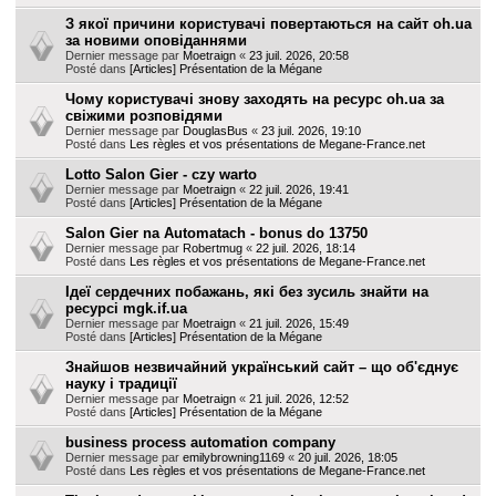
З якої причини користувачі повертаються на сайт oh.ua
за новими оповіданнями
Dernier message par
Moetraign
«
23 juil. 2026, 20:58
Posté dans
[Articles] Présentation de la Mégane
Чому користувачі знову заходять на ресурс oh.ua за
свіжими розповідями
Dernier message par
DouglasBus
«
23 juil. 2026, 19:10
Posté dans
Les règles et vos présentations de Megane-France.net
Lotto Salon Gier - czy warto
Dernier message par
Moetraign
«
22 juil. 2026, 19:41
Posté dans
[Articles] Présentation de la Mégane
Salon Gier na Automatach - bonus do 13750
Dernier message par
Robertmug
«
22 juil. 2026, 18:14
Posté dans
Les règles et vos présentations de Megane-France.net
Ідеї сердечних побажань, які без зусиль знайти на
ресурсі mgk.if.ua
Dernier message par
Moetraign
«
21 juil. 2026, 15:49
Posté dans
[Articles] Présentation de la Mégane
Знайшов незвичайний український сайт – що об'єднує
науку і традиції
Dernier message par
Moetraign
«
21 juil. 2026, 12:52
Posté dans
[Articles] Présentation de la Mégane
business process automation company
Dernier message par
emilybrowning1169
«
20 juil. 2026, 18:05
Posté dans
Les règles et vos présentations de Megane-France.net