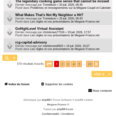
The legendary cooking game series that cannot be missed
Dernier message par
Trentelson
«
20 juil. 2026, 06:45
Posté dans
Problèmes et renseignements sur la Mégane Coupé et Cabriolet
What Makes That's Not My Neighbor a Hit?
Dernier message par
Trentelson
«
20 juil. 2026, 06:43
Posté dans
Les règles et vos présentations de Megane-France.net
GoHighLevel Virtual Assistant
Dernier message par
chrisbrown77316
«
19 juil. 2026, 17:57
Posté dans
Les règles et vos présentations de Megane-France.net
rcg-capital-advisory
Dernier message par
markbrown8920
«
19 juil. 2026, 16:07
Posté dans
Les règles et vos présentations de Megane-France.net
Page
1
sur
23
1
2
3
4
5
23
Suivante
570 résultats trouvés
…
Aller à
Index du forum
Supprimer les cookies
Heures au format
UTC+02:00
Nous contacter
Développé par
phpBB
® Forum Software © phpBB Limited
Megane-France ©
Traduit par
phpBB-fr.com
Confidentialité
|
Conditions