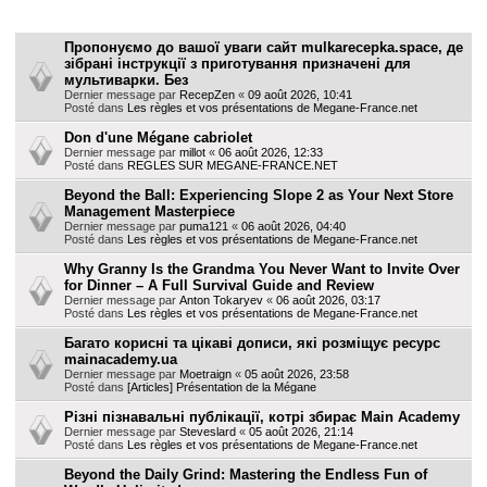
h
Sujets
e
Пропонуємо до вашої уваги сайт mulkarecepka.space, де
зібрані інструкції з приготування призначені для
r
мультиварки. Без
Dernier message par
RecepZen
«
09 août 2026, 10:41
Posté dans
Les règles et vos présentations de Megane-France.net
Don d'une Mégane cabriolet
Dernier message par
millot
«
06 août 2026, 12:33
Posté dans
REGLES SUR MEGANE-FRANCE.NET
Beyond the Ball: Experiencing Slope 2 as Your Next Store
Management Masterpiece
Dernier message par
puma121
«
06 août 2026, 04:40
Posté dans
Les règles et vos présentations de Megane-France.net
Why Granny Is the Grandma You Never Want to Invite Over
for Dinner – A Full Survival Guide and Review
Dernier message par
Anton Tokaryev
«
06 août 2026, 03:17
Posté dans
Les règles et vos présentations de Megane-France.net
Багато корисні та цікаві дописи, які розміщує ресурс
mainacademy.ua
Dernier message par
Moetraign
«
05 août 2026, 23:58
Posté dans
[Articles] Présentation de la Mégane
Різні пізнавальні публікації, котрі збирає Main Academy
Dernier message par
Steveslard
«
05 août 2026, 21:14
Posté dans
Les règles et vos présentations de Megane-France.net
Beyond the Daily Grind: Mastering the Endless Fun of