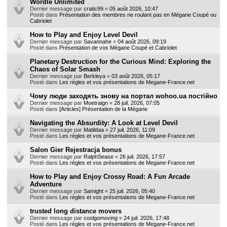
Wordle Unlimited
Dernier message par
cratic99
«
05 août 2026, 10:47
Posté dans
Présentation des membres ne roulant pas en Mégane Coupé ou
Cabriolet
How to Play and Enjoy Level Devil
Dernier message par
Savannahe
«
04 août 2026, 09:19
Posté dans
Présentation de vos Mégane Coupé et Cabriolet
Planetary Destruction for the Curious Mind: Exploring the
Chaos of Solar Smash
Dernier message par
Berkleya
«
03 août 2026, 05:17
Posté dans
Les règles et vos présentations de Megane-France.net
Чому люди заходять знову на портал wohoo.ua постійно
Dernier message par
Moetraign
«
28 juil. 2026, 07:05
Posté dans
[Articles] Présentation de la Mégane
Navigating the Absurdity: A Look at Level Devil
Dernier message par
Matildaa
«
27 juil. 2026, 11:09
Posté dans
Les règles et vos présentations de Megane-France.net
Salon Gier Rejestracja bonus
Dernier message par
RalphSease
«
26 juil. 2026, 17:57
Posté dans
Les règles et vos présentations de Megane-France.net
How to Play and Enjoy Crossy Road: A Fun Arcade
Adventure
Dernier message par
Samight
«
25 juil. 2026, 05:40
Posté dans
Les règles et vos présentations de Megane-France.net
trusted long distance movers
Dernier message par
coolgomoving
«
24 juil. 2026, 17:48
Posté dans
Les règles et vos présentations de Megane-France.net