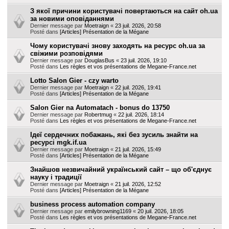
З якої причини користувачі повертаються на сайт oh.ua
за новими оповіданнями
Dernier message par
Moetraign
«
23 juil. 2026, 20:58
Posté dans
[Articles] Présentation de la Mégane
Чому користувачі знову заходять на ресурс oh.ua за
свіжими розповідями
Dernier message par
DouglasBus
«
23 juil. 2026, 19:10
Posté dans
Les règles et vos présentations de Megane-France.net
Lotto Salon Gier - czy warto
Dernier message par
Moetraign
«
22 juil. 2026, 19:41
Posté dans
[Articles] Présentation de la Mégane
Salon Gier na Automatach - bonus do 13750
Dernier message par
Robertmug
«
22 juil. 2026, 18:14
Posté dans
Les règles et vos présentations de Megane-France.net
Ідеї сердечних побажань, які без зусиль знайти на
ресурсі mgk.if.ua
Dernier message par
Moetraign
«
21 juil. 2026, 15:49
Posté dans
[Articles] Présentation de la Mégane
Знайшов незвичайний український сайт – що об'єднує
науку і традиції
Dernier message par
Moetraign
«
21 juil. 2026, 12:52
Posté dans
[Articles] Présentation de la Mégane
business process automation company
Dernier message par
emilybrowning1169
«
20 juil. 2026, 18:05
Posté dans
Les règles et vos présentations de Megane-France.net