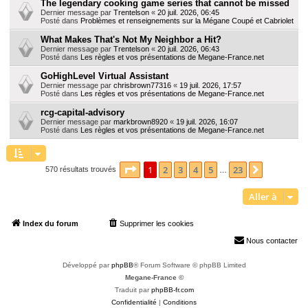
The legendary cooking game series that cannot be missed
Dernier message par
Trentelson
«
20 juil. 2026, 06:45
Posté dans
Problèmes et renseignements sur la Mégane Coupé et Cabriolet
What Makes That's Not My Neighbor a Hit?
Dernier message par
Trentelson
«
20 juil. 2026, 06:43
Posté dans
Les règles et vos présentations de Megane-France.net
GoHighLevel Virtual Assistant
Dernier message par
chrisbrown77316
«
19 juil. 2026, 17:57
Posté dans
Les règles et vos présentations de Megane-France.net
rcg-capital-advisory
Dernier message par
markbrown8920
«
19 juil. 2026, 16:07
Posté dans
Les règles et vos présentations de Megane-France.net
Page
1
sur
23
1
2
3
4
5
23
Suivante
570 résultats trouvés
…
Aller à
Index du forum
Supprimer les cookies
Heures au format
UTC+02:00
Nous contacter
Développé par
phpBB
® Forum Software © phpBB Limited
Megane-France ©
Traduit par
phpBB-fr.com
Confidentialité
|
Conditions