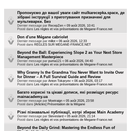
h
Sujets
e
Пропонуємо до вашої уваги сайт mulkarecepka.space, де
зібрані інструкції з приготування призначені для
r
мультиварки. Без
Dernier message par
RecepZen
«
09 août 2026, 10:41
Posté dans
Les règles et vos présentations de Megane-France.net
Don d'une Mégane cabriolet
Dernier message par
millot
«
06 août 2026, 12:33
Posté dans
REGLES SUR MEGANE-FRANCE.NET
Beyond the Ball: Experiencing Slope 2 as Your Next Store
Management Masterpiece
Dernier message par
puma121
«
06 août 2026, 04:40
Posté dans
Les règles et vos présentations de Megane-France.net
Why Granny Is the Grandma You Never Want to Invite Over
for Dinner – A Full Survival Guide and Review
Dernier message par
Anton Tokaryev
«
06 août 2026, 03:17
Posté dans
Les règles et vos présentations de Megane-France.net
Багато корисні та цікаві дописи, які розміщує ресурс
mainacademy.ua
Dernier message par
Moetraign
«
05 août 2026, 23:58
Posté dans
[Articles] Présentation de la Mégane
Різні пізнавальні публікації, котрі збирає Main Academy
Dernier message par
Steveslard
«
05 août 2026, 21:14
Posté dans
Les règles et vos présentations de Megane-France.net
Beyond the Daily Grind: Mastering the Endless Fun of