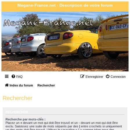
Megane-France.net - Description de votre forum
FAQ
S’enregistrer
Connexion
Index du forum
Rechercher
Rechercher
RECHERCHER
Recherche par mots-clés :
Placez un
+
devant un mot qui doit être trouvé et un
-
devant un mot qui doit être
exclu. Saisissez une suite de mots séparés par des
|
entre crochets si uniquement
un des mots doit être trouvé. Utilisez le caractère « * » comme joker pour des