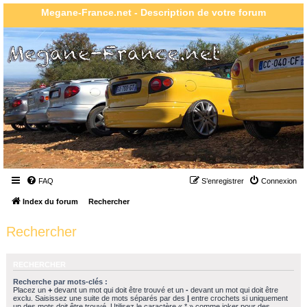
Megane-France.net - Description de votre forum
FAQ
S’enregistrer
Connexion
Index du forum
Rechercher
Rechercher
RECHERCHER
Recherche par mots-clés :
Placez un
+
devant un mot qui doit être trouvé et un
-
devant un mot qui doit être
exclu. Saisissez une suite de mots séparés par des
|
entre crochets si uniquement
un des mots doit être trouvé. Utilisez le caractère « * » comme joker pour des