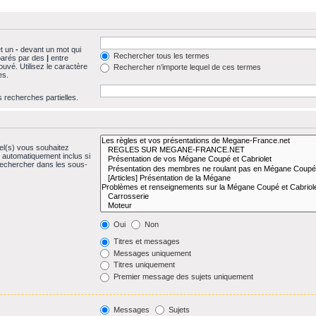
et un
-
devant un mot qui
Rechercher tous les termes
éparés par des
|
entre
uvé. Utilisez le caractère
Rechercher n’importe lequel de ces termes
es.
s recherches partielles.
el(s) vous souhaitez
 automatiquement inclus si
Rechercher dans les sous-
Oui
Non
Titres et messages
Messages uniquement
Titres uniquement
Premier message des sujets uniquement
Messages
Sujets