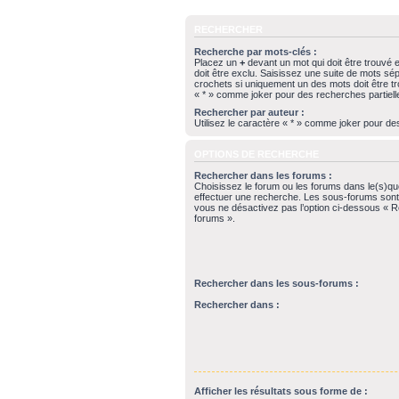
RECHERCHER
Recherche par mots-clés :
Placez un
+
devant un mot qui doit être trouvé 
doit être exclu. Saisissez une suite de mots s
crochets si uniquement un des mots doit être tro
« * » comme joker pour des recherches partiell
Rechercher par auteur :
Utilisez le caractère « * » comme joker pour de
OPTIONS DE RECHERCHE
Rechercher dans les forums :
Choisissez le forum ou les forums dans le(s)qu
effectuer une recherche. Les sous-forums sont
vous ne désactivez pas l’option ci-dessous « 
forums ».
Rechercher dans les sous-forums :
Rechercher dans :
Afficher les résultats sous forme de :