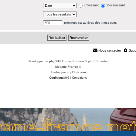
Croissant
Décroissant
premiers caractères des messages
.
Nous contacter
Supp
Développé par
phpBB
® Forum Software © phpBB Limited
Megane-France ©
Traduit par
phpBB-fr.com
Confidentialité
|
Conditions