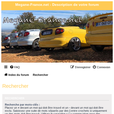
Megane-France.net - Description de votre forum
FAQ
S’enregistrer
Connexion
Index du forum
Rechercher
Rechercher
RECHERCHER
Recherche par mots-clés :
Placez un
+
devant un mot qui doit être trouvé et un
-
devant un mot qui doit être
exclu. Saisissez une suite de mots séparés par des
|
entre crochets si uniquement
un des mots doit être trouvé. Utilisez le caractère « * » comme joker pour des