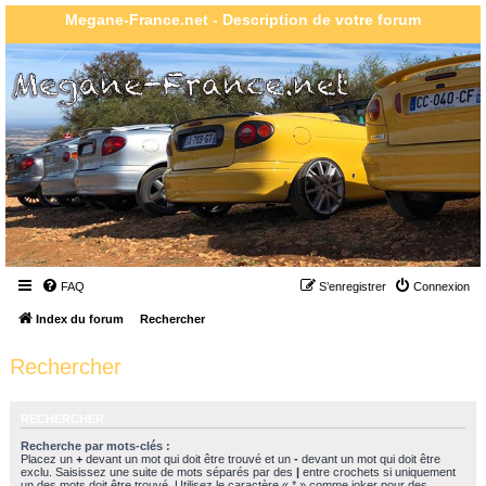
Megane-France.net - Description de votre forum
FAQ
S’enregistrer
Connexion
Index du forum
Rechercher
Rechercher
RECHERCHER
Recherche par mots-clés :
Placez un
+
devant un mot qui doit être trouvé et un
-
devant un mot qui doit être
exclu. Saisissez une suite de mots séparés par des
|
entre crochets si uniquement
un des mots doit être trouvé. Utilisez le caractère « * » comme joker pour des