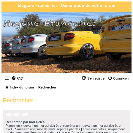
Megane-France.net - Description de votre forum
FAQ
S’enregistrer
Connexion
Index du forum
Rechercher
Rechercher
RECHERCHER
Recherche par mots-clés :
Placez un
+
devant un mot qui doit être trouvé et un
-
devant un mot qui doit être
exclu. Saisissez une suite de mots séparés par des
|
entre crochets si uniquement
un des mots doit être trouvé. Utilisez le caractère « * » comme joker pour des