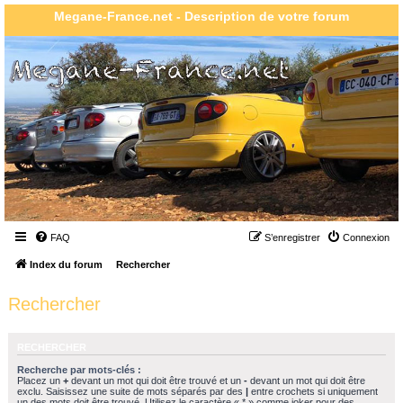
Megane-France.net - Description de votre forum
FAQ
S’enregistrer
Connexion
Index du forum
Rechercher
Rechercher
RECHERCHER
Recherche par mots-clés :
Placez un
+
devant un mot qui doit être trouvé et un
-
devant un mot qui doit être
exclu. Saisissez une suite de mots séparés par des
|
entre crochets si uniquement
un des mots doit être trouvé. Utilisez le caractère « * » comme joker pour des