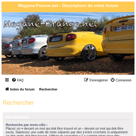
Megane-France.net - Description de votre forum
FAQ
S’enregistrer
Connexion
Index du forum
Rechercher
Rechercher
RECHERCHER
Recherche par mots-clés :
Placez un
+
devant un mot qui doit être trouvé et un
-
devant un mot qui doit être
exclu. Saisissez une suite de mots séparés par des
|
entre crochets si uniquement
un des mots doit être trouvé. Utilisez le caractère « * » comme joker pour des