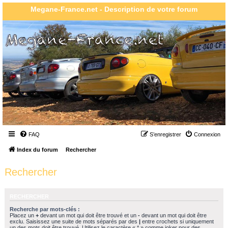
Megane-France.net - Description de votre forum
FAQ
S’enregistrer
Connexion
Index du forum
Rechercher
Rechercher
RECHERCHER
Recherche par mots-clés :
Placez un
+
devant un mot qui doit être trouvé et un
-
devant un mot qui doit être
exclu. Saisissez une suite de mots séparés par des
|
entre crochets si uniquement
un des mots doit être trouvé. Utilisez le caractère « * » comme joker pour des