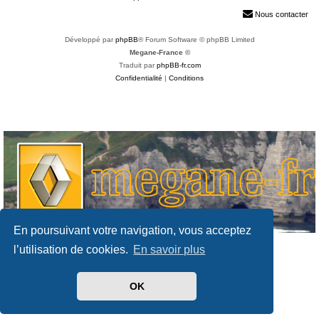
h
Nous contacter
e
Développé par
phpBB
® Forum Software © phpBB Limited
r
Megane-France ©
Traduit par
phpBB-fr.com
Confidentialité
|
Conditions
En poursuivant votre navigation, vous acceptez
l’utilisation de cookies.
En savoir plus
OK