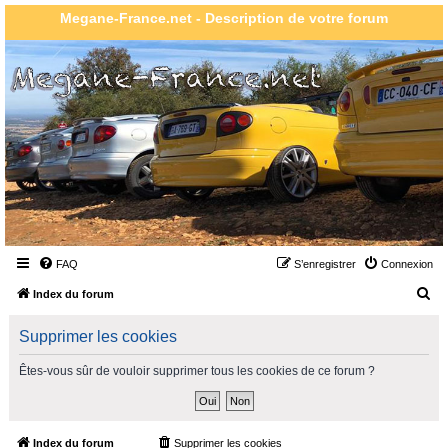
Megane-France.net - Description de votre forum
FAQ
S’enregistrer
Connexion
R
Index du forum
e
Supprimer les cookies
c
h
Êtes-vous sûr de vouloir supprimer tous les cookies de ce forum ?
e
r
c
Index du forum
Supprimer les cookies
Heures au format
UTC+02:00