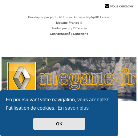
h
Nous contacter
e
Développé par
phpBB
® Forum Software © phpBB Limited
r
Megane-France ©
Traduit par
phpBB-fr.com
Confidentialité
|
Conditions
En poursuivant votre navigation, vous acceptez
l’utilisation de cookies.
En savoir plus
OK