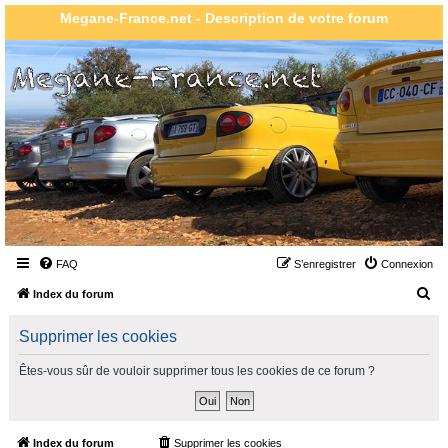
Megane-France.net - Description de votre forum
FAQ
S’enregistrer
Connexion
R
Index du forum
e
Supprimer les cookies
c
h
Êtes-vous sûr de vouloir supprimer tous les cookies de ce forum ?
e
r
c
Index du forum
Supprimer les cookies
Heures au format
UTC+02:00