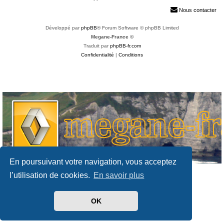
h
Nous contacter
e
Développé par
phpBB
® Forum Software © phpBB Limited
r
Megane-France ©
Traduit par
phpBB-fr.com
Confidentialité
|
Conditions
En poursuivant votre navigation, vous acceptez
l’utilisation de cookies.
En savoir plus
OK