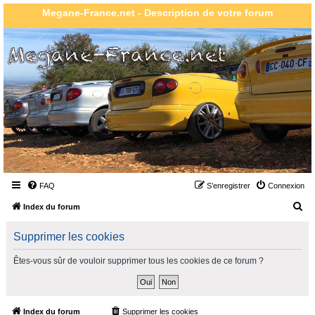
Megane-France.net - Description de votre forum
FAQ
S’enregistrer
Connexion
R
Index du forum
e
Supprimer les cookies
c
h
Êtes-vous sûr de vouloir supprimer tous les cookies de ce forum ?
e
r
c
Index du forum
Supprimer les cookies
Heures au format
UTC+02:00