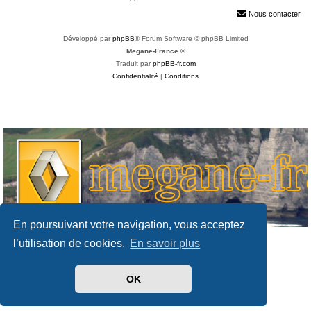
h
Nous contacter
e
Développé par
phpBB
® Forum Software © phpBB Limited
r
Megane-France ©
Traduit par
phpBB-fr.com
Confidentialité
|
Conditions
En poursuivant votre navigation, vous acceptez
l’utilisation de cookies.
En savoir plus
OK