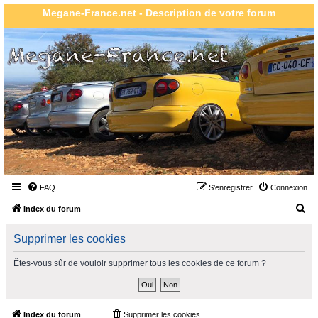
Megane-France.net - Description de votre forum
FAQ
S’enregistrer
Connexion
R
Index du forum
e
Supprimer les cookies
c
h
Êtes-vous sûr de vouloir supprimer tous les cookies de ce forum ?
e
r
c
Index du forum
Supprimer les cookies
Heures au format
UTC+02:00