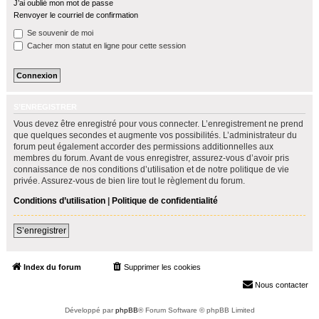
J’ai oublié mon mot de passe
h
Renvoyer le courriel de confirmation
e
Se souvenir de moi
r
Cacher mon statut en ligne pour cette session
S’ENREGISTRER
Vous devez être enregistré pour vous connecter. L’enregistrement ne prend
que quelques secondes et augmente vos possibilités. L’administrateur du
forum peut également accorder des permissions additionnelles aux
membres du forum. Avant de vous enregistrer, assurez-vous d’avoir pris
connaissance de nos conditions d’utilisation et de notre politique de vie
privée. Assurez-vous de bien lire tout le règlement du forum.
Conditions d’utilisation
|
Politique de confidentialité
S’enregistrer
Index du forum
Supprimer les cookies
Heures au format
UTC+02:00
Nous contacter
Développé par
phpBB
® Forum Software © phpBB Limited