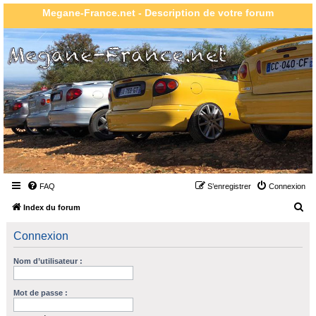
Megane-France.net - Description de votre forum
FAQ
S’enregistrer
Connexion
R
Index du forum
e
Connexion
c
h
Nom d’utilisateur :
e
r
Mot de passe :
c