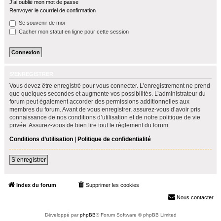
J’ai oublié mon mot de passe
h
Renvoyer le courriel de confirmation
e
Se souvenir de moi
r
Cacher mon statut en ligne pour cette session
S’ENREGISTRER
Vous devez être enregistré pour vous connecter. L’enregistrement ne prend
que quelques secondes et augmente vos possibilités. L’administrateur du
forum peut également accorder des permissions additionnelles aux
membres du forum. Avant de vous enregistrer, assurez-vous d’avoir pris
connaissance de nos conditions d’utilisation et de notre politique de vie
privée. Assurez-vous de bien lire tout le règlement du forum.
Conditions d’utilisation
|
Politique de confidentialité
S’enregistrer
Index du forum
Supprimer les cookies
Heures au format
UTC+02:00
Nous contacter
Développé par
phpBB
® Forum Software © phpBB Limited