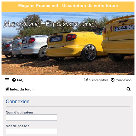
Megane-France.net - Description de votre forum
FAQ
S’enregistrer
Connexion
R
Index du forum
e
Connexion
c
h
Nom d’utilisateur :
e
r
Mot de passe :
c