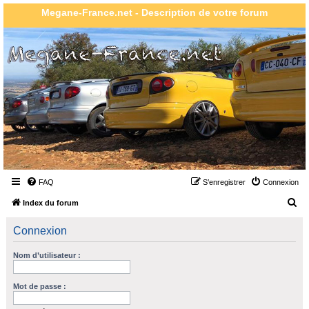
Megane-France.net - Description de votre forum
FAQ
S’enregistrer
Connexion
R
Index du forum
e
Connexion
c
h
Nom d’utilisateur :
e
r
Mot de passe :
c