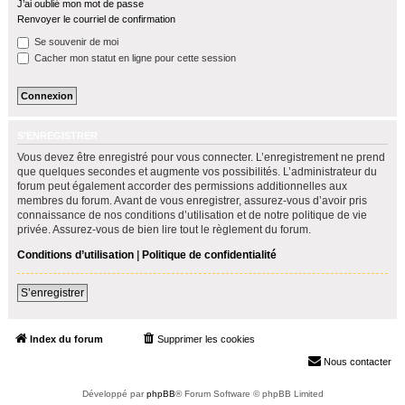
J’ai oublié mon mot de passe
h
Renvoyer le courriel de confirmation
e
Se souvenir de moi
r
Cacher mon statut en ligne pour cette session
S’ENREGISTRER
Vous devez être enregistré pour vous connecter. L’enregistrement ne prend
que quelques secondes et augmente vos possibilités. L’administrateur du
forum peut également accorder des permissions additionnelles aux
membres du forum. Avant de vous enregistrer, assurez-vous d’avoir pris
connaissance de nos conditions d’utilisation et de notre politique de vie
privée. Assurez-vous de bien lire tout le règlement du forum.
Conditions d’utilisation
|
Politique de confidentialité
S’enregistrer
Index du forum
Supprimer les cookies
Heures au format
UTC+02:00
Nous contacter
Développé par
phpBB
® Forum Software © phpBB Limited