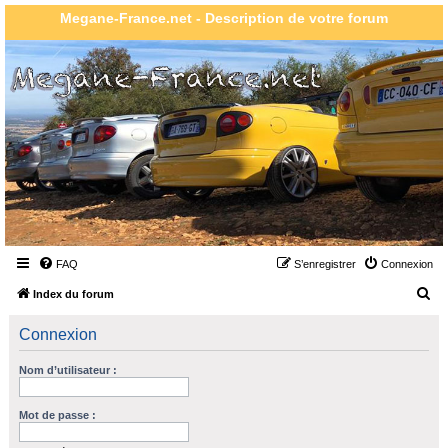
Megane-France.net - Description de votre forum
FAQ
S’enregistrer
Connexion
R
Index du forum
e
Connexion
c
h
Nom d’utilisateur :
e
r
Mot de passe :
c