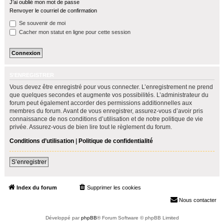
J’ai oublié mon mot de passe
h
Renvoyer le courriel de confirmation
e
Se souvenir de moi
r
Cacher mon statut en ligne pour cette session
S’ENREGISTRER
Vous devez être enregistré pour vous connecter. L’enregistrement ne prend
que quelques secondes et augmente vos possibilités. L’administrateur du
forum peut également accorder des permissions additionnelles aux
membres du forum. Avant de vous enregistrer, assurez-vous d’avoir pris
connaissance de nos conditions d’utilisation et de notre politique de vie
privée. Assurez-vous de bien lire tout le règlement du forum.
Conditions d’utilisation
|
Politique de confidentialité
S’enregistrer
Index du forum
Supprimer les cookies
Heures au format
UTC+02:00
Nous contacter
Développé par
phpBB
® Forum Software © phpBB Limited