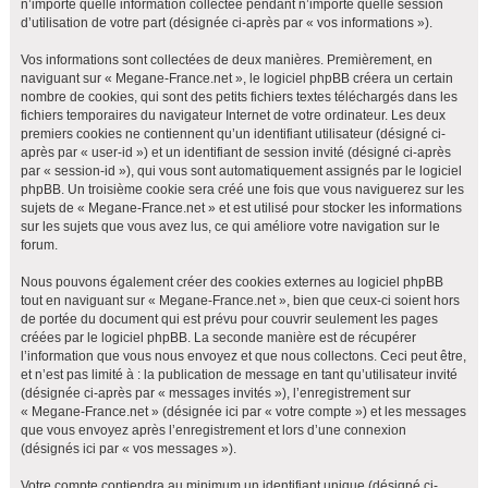
n’importe quelle information collectée pendant n’importe quelle session
h
d’utilisation de votre part (désignée ci-après par « vos informations »).
e
Vos informations sont collectées de deux manières. Premièrement, en
r
naviguant sur « Megane-France.net », le logiciel phpBB créera un certain
nombre de cookies, qui sont des petits fichiers textes téléchargés dans les
fichiers temporaires du navigateur Internet de votre ordinateur. Les deux
premiers cookies ne contiennent qu’un identifiant utilisateur (désigné ci-
après par « user-id ») et un identifiant de session invité (désigné ci-après
par « session-id »), qui vous sont automatiquement assignés par le logiciel
phpBB. Un troisième cookie sera créé une fois que vous naviguerez sur les
sujets de « Megane-France.net » et est utilisé pour stocker les informations
sur les sujets que vous avez lus, ce qui améliore votre navigation sur le
forum.
Nous pouvons également créer des cookies externes au logiciel phpBB
tout en naviguant sur « Megane-France.net », bien que ceux-ci soient hors
de portée du document qui est prévu pour couvrir seulement les pages
créées par le logiciel phpBB. La seconde manière est de récupérer
l’information que vous nous envoyez et que nous collectons. Ceci peut être,
et n’est pas limité à : la publication de message en tant qu’utilisateur invité
(désignée ci-après par « messages invités »), l’enregistrement sur
« Megane-France.net » (désignée ici par « votre compte ») et les messages
que vous envoyez après l’enregistrement et lors d’une connexion
(désignés ici par « vos messages »).
Votre compte contiendra au minimum un identifiant unique (désigné ci-