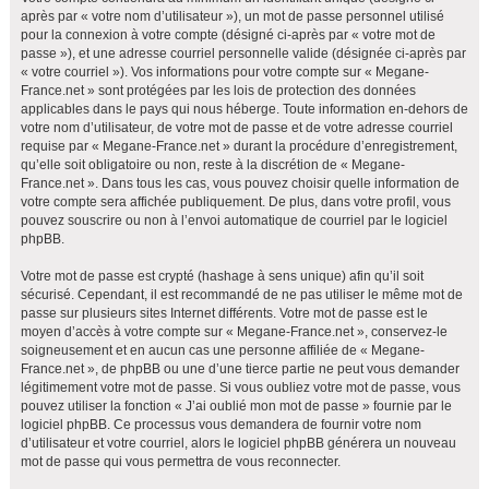
après par « votre nom d’utilisateur »), un mot de passe personnel utilisé
pour la connexion à votre compte (désigné ci-après par « votre mot de
passe »), et une adresse courriel personnelle valide (désignée ci-après par
« votre courriel »). Vos informations pour votre compte sur « Megane-
France.net » sont protégées par les lois de protection des données
applicables dans le pays qui nous héberge. Toute information en-dehors de
votre nom d’utilisateur, de votre mot de passe et de votre adresse courriel
requise par « Megane-France.net » durant la procédure d’enregistrement,
qu’elle soit obligatoire ou non, reste à la discrétion de « Megane-
France.net ». Dans tous les cas, vous pouvez choisir quelle information de
votre compte sera affichée publiquement. De plus, dans votre profil, vous
pouvez souscrire ou non à l’envoi automatique de courriel par le logiciel
phpBB.
Votre mot de passe est crypté (hashage à sens unique) afin qu’il soit
sécurisé. Cependant, il est recommandé de ne pas utiliser le même mot de
passe sur plusieurs sites Internet différents. Votre mot de passe est le
moyen d’accès à votre compte sur « Megane-France.net », conservez-le
soigneusement et en aucun cas une personne affiliée de « Megane-
France.net », de phpBB ou une d’une tierce partie ne peut vous demander
légitimement votre mot de passe. Si vous oubliez votre mot de passe, vous
pouvez utiliser la fonction « J’ai oublié mon mot de passe » fournie par le
logiciel phpBB. Ce processus vous demandera de fournir votre nom
d’utilisateur et votre courriel, alors le logiciel phpBB générera un nouveau
mot de passe qui vous permettra de vous reconnecter.