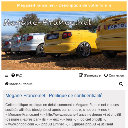
Megane-France.net - Description de votre forum
FAQ
S’enregistrer
Connexion
R
Index du forum
e
Megane-France.net - Politique de confidentialité
c
h
Cette politique explique en détail comment « Megane-France.net » et ses
sociétés affiliées (désignés ci-après par « nous », « notre », « nos »,
e
« Megane-France.net », « http://www.megane-france.net/forum ») et phpBB
r
(désigné ci-après par « ils », « eux », « leur », « logiciel phpBB »,
« www.phpbb.com », « phpBB Limited », « Équipes phpBB ») utilisent
c