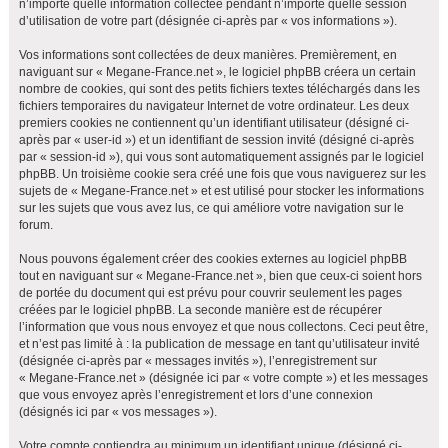
n’importe quelle information collectée pendant n’importe quelle session
h
d’utilisation de votre part (désignée ci-après par « vos informations »).
e
Vos informations sont collectées de deux manières. Premièrement, en
r
naviguant sur « Megane-France.net », le logiciel phpBB créera un certain
nombre de cookies, qui sont des petits fichiers textes téléchargés dans les
fichiers temporaires du navigateur Internet de votre ordinateur. Les deux
premiers cookies ne contiennent qu’un identifiant utilisateur (désigné ci-
après par « user-id ») et un identifiant de session invité (désigné ci-après
par « session-id »), qui vous sont automatiquement assignés par le logiciel
phpBB. Un troisième cookie sera créé une fois que vous naviguerez sur les
sujets de « Megane-France.net » et est utilisé pour stocker les informations
sur les sujets que vous avez lus, ce qui améliore votre navigation sur le
forum.
Nous pouvons également créer des cookies externes au logiciel phpBB
tout en naviguant sur « Megane-France.net », bien que ceux-ci soient hors
de portée du document qui est prévu pour couvrir seulement les pages
créées par le logiciel phpBB. La seconde manière est de récupérer
l’information que vous nous envoyez et que nous collectons. Ceci peut être,
et n’est pas limité à : la publication de message en tant qu’utilisateur invité
(désignée ci-après par « messages invités »), l’enregistrement sur
« Megane-France.net » (désignée ici par « votre compte ») et les messages
que vous envoyez après l’enregistrement et lors d’une connexion
(désignés ici par « vos messages »).
Votre compte contiendra au minimum un identifiant unique (désigné ci-