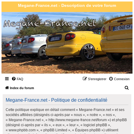
Megane-France.net - Description de votre forum
FAQ
S’enregistrer
Connexion
R
Index du forum
e
Megane-France.net - Politique de confidentialité
c
h
Cette politique explique en détail comment « Megane-France.net » et ses
sociétés affiliées (désignés ci-après par « nous », « notre », « nos »,
e
« Megane-France.net », « http://www.megane-france.net/forum ») et phpBB
r
(désigné ci-après par « ils », « eux », « leur », « logiciel phpBB »,
« www.phpbb.com », « phpBB Limited », « Équipes phpBB ») utilisent
c