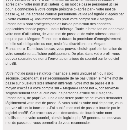
après par « votre nom d’utilisateur »), un mot de passe personnel utilisé
pour la connexion à votre compte (désigné ci-après par « votre mot de
passe »), et une adresse courriel personnelle valide (désignée ci-après par
« votre courriel »). Vos informations pour votre compte sur « Megane-
France.net » sont protégées par les lois de protection des données
applicables dans le pays qui nous héberge. Toute information en-dehors de
votre nom d’utilisateur, de votre mot de passe et de votre adresse courriel
requise par « Megane-France.net » durant la procédure d’enregistrement,
qu’elle soit obligatoire ou non, reste à la discrétion de « Megane-
France.net ». Dans tous les cas, vous pouvez choisir quelle information de
votre compte sera affichée publiquement. De plus, dans votre profil, vous
pouvez souscrire ou non à l’envoi automatique de courriel par le logiciel
phpBB.
Votre mot de passe est crypté (hashage à sens unique) afin qu’il soit
sécurisé. Cependant, il est recommandé de ne pas utiliser le même mot de
passe sur plusieurs sites Internet différents. Votre mot de passe est le
moyen d’accès à votre compte sur « Megane-France.net », conservez-le
soigneusement et en aucun cas une personne affiliée de « Megane-
France.net », de phpBB ou une d’une tierce partie ne peut vous demander
légitimement votre mot de passe. Si vous oubliez votre mot de passe, vous
pouvez utiliser la fonction « J’ai oublié mon mot de passe » fournie par le
logiciel phpBB. Ce processus vous demandera de fournir votre nom
d’utilisateur et votre courriel, alors le logiciel phpBB générera un nouveau
mot de passe qui vous permettra de vous reconnecter.