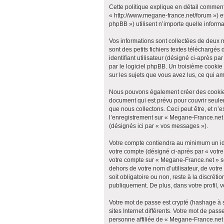
Cette politique explique en détail comment
« http://www.megane-france.net/forum ») et
phpBB ») utilisent n’importe quelle informa
Vos informations sont collectées de deux 
sont des petits fichiers textes téléchargés
identifiant utilisateur (désigné ci-après p
par le logiciel phpBB. Un troisième cookie
sur les sujets que vous avez lus, ce qui am
Nous pouvons également créer des cookies
document qui est prévu pour couvrir seule
que nous collectons. Ceci peut être, et n’es
l’enregistrement sur « Megane-France.net 
(désignés ici par « vos messages »).
Votre compte contiendra au minimum un iden
votre compte (désigné ci-après par « votre
votre compte sur « Megane-France.net » so
dehors de votre nom d’utilisateur, de votr
soit obligatoire ou non, reste à la discré
publiquement. De plus, dans votre profil, 
Votre mot de passe est crypté (hashage à s
sites Internet différents. Votre mot de p
personne affiliée de « Megane-France.net 