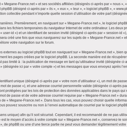
 « Megane-France.net » et ses sociétés affiliées (désignés ci-après par « nous », «
 phpBB (désigné ci-après par « ils », « eux », « leur », « logiciel phpBB », « www
tion collectée pendant n’importe quelle session d’utilisation de votre part (désignée
manières. Premièrement, en naviguant sur « Megane-France.net », le logiciel phpB
 dans les fichiers temporaires du navigateur Internet de votre ordinateur. Les deux
ar « user-id ») et un identifiant de session invité (désigné ci-après par « session-id
 sera créé une fois que vous naviguerez sur les sujets de « Megane-France.net » et e
éliore votre navigation sur le forum.
 externes au logiciel phpBB tout en naviguant sur « Megane-France.net », bien qu
ment les pages créées par le logiciel phpBB. La seconde manière est de récupérer
t pas limité à : la publication de message en tant qu’utilisateur invité (désignée ci
» (désignée ici par « votre compte ») et les messages que vous envoyez après l’en
tifiant unique (désigné ci-après par « votre nom d’utilisateur »), un mot de passe
 mot de passe »), et une adresse courriel personnelle valide (désignée ci-après par 
nt protégées par les lois de protection des données applicables dans le pays qui 
e mot de passe et de votre adresse courriel requise par « Megane-France.net » dura
tion de « Megane-France.net ». Dans tous les cas, vous pouvez choisir quelle informa
vous pouvez souscrire ou non à l’envoi automatique de courriel par le logiciel phpB
ens unique) afin qu’il soit sécurisé. Cependant, il est recommandé de ne pas utili
asse est le moyen d’accès à votre compte sur « Megane-France.net », conservez-le 
», de phpBB ou une d’une tierce partie ne peut vous demander légitimement votre 