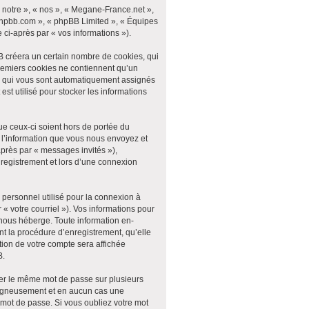
 notre », « nos », « Megane-France.net »,
.phpbb.com », « phpBB Limited », « Équipes
 ci-après par « vos informations »).
B créera un certain nombre de cookies, qui
 premiers cookies ne contiennent qu’un
 »), qui vous sont automatiquement assignés
st utilisé pour stocker les informations
e ceux-ci soient hors de portée du
 l’information que vous nous envoyez et
-après par « messages invités »),
registrement et lors d’une connexion
 personnel utilisé pour la connexion à
« votre courriel »). Vos informations pour
nous héberge. Toute information en-
nt la procédure d’enregistrement, qu’elle
tion de votre compte sera affichée
B.
ser le même mot de passe sur plusieurs
soigneusement et en aucun cas une
mot de passe. Si vous oubliez votre mot