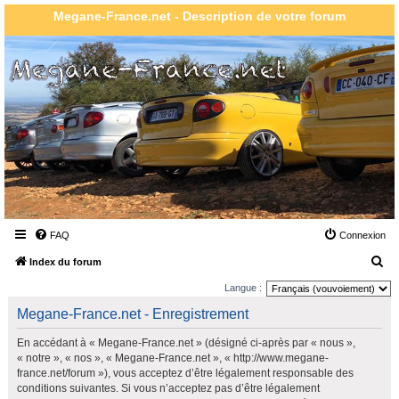
Megane-France.net - Description de votre forum
FAQ
Connexion
R
Index du forum
e
Langue :
c
Megane-France.net - Enregistrement
h
En accédant à « Megane-France.net » (désigné ci-après par « nous »,
e
« notre », « nos », « Megane-France.net », « http://www.megane-
r
france.net/forum »), vous acceptez d’être légalement responsable des
conditions suivantes. Si vous n’acceptez pas d’être légalement
c