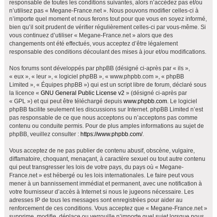
responsable de toutes les conditions suivantes, alors n’accédez pas et/ou
h
n’utilisez pas « Megane-France.net ». Nous pouvons modifier celles-ci à
e
n’importe quel moment et nous ferons tout pour que vous en soyez informé,
bien qu’il soit prudent de vérifier régulièrement celles-ci par vous-même. Si
r
vous continuez d’utiliser « Megane-France.net » alors que des
changements ont été effectués, vous acceptez d’être légalement
responsable des conditions découlant des mises à jour et/ou modifications.
Nos forums sont développés par phpBB (désigné ci-après par « ils »,
« eux », « leur », « logiciel phpBB », « www.phpbb.com », « phpBB
Limited », « Équipes phpBB ») qui est un script libre de forum, déclaré sous
la licence «
GNU General Public License v2
» (désigné ci-après par
« GPL ») et qui peut être téléchargé depuis
www.phpbb.com
. Le logiciel
phpBB facilite seulement les discussions sur Internet. phpBB Limited n’est
pas responsable de ce que nous acceptons ou n’acceptons pas comme
contenu ou conduite permis. Pour de plus amples informations au sujet de
phpBB, veuillez consulter :
https://www.phpbb.com/
.
Vous acceptez de ne pas publier de contenu abusif, obscène, vulgaire,
diffamatoire, choquant, menaçant, à caractère sexuel ou tout autre contenu
qui peut transgresser les lois de votre pays, du pays où « Megane-
France.net » est hébergé ou les lois internationales. Le faire peut vous
mener à un bannissement immédiat et permanent, avec une notification à
votre fournisseur d’accès à Internet si nous le jugeons nécessaire. Les
adresses IP de tous les messages sont enregistrées pour aider au
renforcement de ces conditions. Vous acceptez que « Megane-France.net »
supprime, modifie, déplace ou verrouille n’importe quel sujet lorsque nous