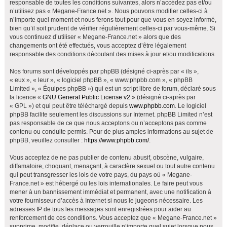
responsable de toutes les conditions suivantes, alors n’accédez pas et/ou
h
n’utilisez pas « Megane-France.net ». Nous pouvons modifier celles-ci à
e
n’importe quel moment et nous ferons tout pour que vous en soyez informé,
bien qu’il soit prudent de vérifier régulièrement celles-ci par vous-même. Si
r
vous continuez d’utiliser « Megane-France.net » alors que des
changements ont été effectués, vous acceptez d’être légalement
responsable des conditions découlant des mises à jour et/ou modifications.
Nos forums sont développés par phpBB (désigné ci-après par « ils »,
« eux », « leur », « logiciel phpBB », « www.phpbb.com », « phpBB
Limited », « Équipes phpBB ») qui est un script libre de forum, déclaré sous
la licence «
GNU General Public License v2
» (désigné ci-après par
« GPL ») et qui peut être téléchargé depuis
www.phpbb.com
. Le logiciel
phpBB facilite seulement les discussions sur Internet. phpBB Limited n’est
pas responsable de ce que nous acceptons ou n’acceptons pas comme
contenu ou conduite permis. Pour de plus amples informations au sujet de
phpBB, veuillez consulter :
https://www.phpbb.com/
.
Vous acceptez de ne pas publier de contenu abusif, obscène, vulgaire,
diffamatoire, choquant, menaçant, à caractère sexuel ou tout autre contenu
qui peut transgresser les lois de votre pays, du pays où « Megane-
France.net » est hébergé ou les lois internationales. Le faire peut vous
mener à un bannissement immédiat et permanent, avec une notification à
votre fournisseur d’accès à Internet si nous le jugeons nécessaire. Les
adresses IP de tous les messages sont enregistrées pour aider au
renforcement de ces conditions. Vous acceptez que « Megane-France.net »
supprime, modifie, déplace ou verrouille n’importe quel sujet lorsque nous