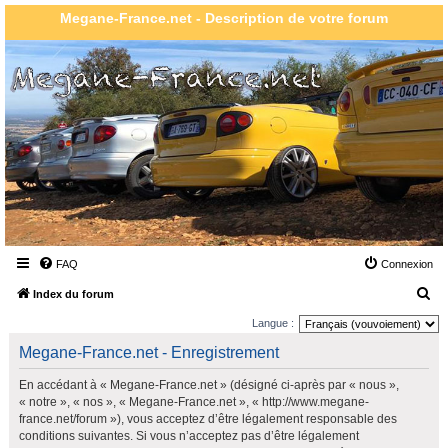
Megane-France.net - Description de votre forum
FAQ
Connexion
R
Index du forum
e
Langue :
c
Megane-France.net - Enregistrement
h
En accédant à « Megane-France.net » (désigné ci-après par « nous »,
e
« notre », « nos », « Megane-France.net », « http://www.megane-
r
france.net/forum »), vous acceptez d’être légalement responsable des
conditions suivantes. Si vous n’acceptez pas d’être légalement
c