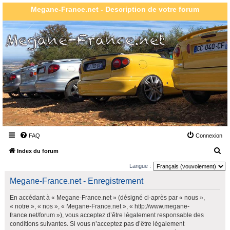
Megane-France.net - Description de votre forum
FAQ
Connexion
R
Index du forum
e
Langue :
c
Megane-France.net - Enregistrement
h
En accédant à « Megane-France.net » (désigné ci-après par « nous »,
e
« notre », « nos », « Megane-France.net », « http://www.megane-
r
france.net/forum »), vous acceptez d’être légalement responsable des
conditions suivantes. Si vous n’acceptez pas d’être légalement
c