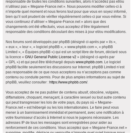
responsable de toutes les conditions suivantes, alors n’accédez pas et/ou
h
n’utilisez pas « Megane-France.net ». Nous pouvons modifier celles-ci à
e
n’importe quel moment et nous ferons tout pour que vous en soyez informé,
bien qu’il soit prudent de vérifier régulièrement celles-ci par vous-même. Si
r
vous continuez d’utiliser « Megane-France.net » alors que des
changements ont été effectués, vous acceptez d’être légalement
responsable des conditions découlant des mises à jour et/ou modifications.
Nos forums sont développés par phpBB (désigné ci-après par « ils »,
« eux », « leur », « logiciel phpBB », « www.phpbb.com », « phpBB
Limited », « Équipes phpBB ») qui est un script libre de forum, déclaré sous
la licence «
GNU General Public License v2
» (désigné ci-après par
« GPL ») et qui peut être téléchargé depuis
www.phpbb.com
. Le logiciel
phpBB facilite seulement les discussions sur Internet. phpBB Limited n’est
pas responsable de ce que nous acceptons ou n’acceptons pas comme
contenu ou conduite permis. Pour de plus amples informations au sujet de
phpBB, veuillez consulter :
https://www.phpbb.com/
.
Vous acceptez de ne pas publier de contenu abusif, obscène, vulgaire,
diffamatoire, choquant, menaçant, à caractère sexuel ou tout autre contenu
qui peut transgresser les lois de votre pays, du pays où « Megane-
France.net » est hébergé ou les lois internationales. Le faire peut vous
mener à un bannissement immédiat et permanent, avec une notification à
votre fournisseur d’accès à Internet si nous le jugeons nécessaire. Les
adresses IP de tous les messages sont enregistrées pour aider au
renforcement de ces conditions. Vous acceptez que « Megane-France.net »
supprime, modifie, déplace ou verrouille n’importe quel sujet lorsque nous