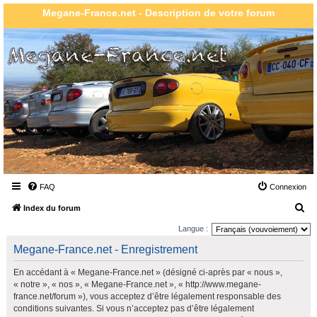
Megane-France.net - Description de votre forum
FAQ
Connexion
R
Index du forum
e
Langue :
c
Megane-France.net - Enregistrement
h
En accédant à « Megane-France.net » (désigné ci-après par « nous »,
e
« notre », « nos », « Megane-France.net », « http://www.megane-
r
france.net/forum »), vous acceptez d’être légalement responsable des
conditions suivantes. Si vous n’acceptez pas d’être légalement
c