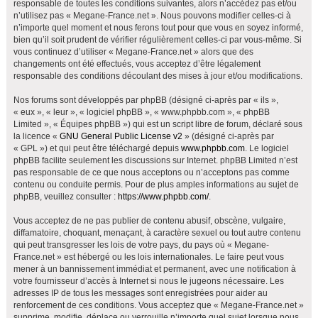
responsable de toutes les conditions suivantes, alors n’accédez pas et/ou
h
n’utilisez pas « Megane-France.net ». Nous pouvons modifier celles-ci à
e
n’importe quel moment et nous ferons tout pour que vous en soyez informé,
bien qu’il soit prudent de vérifier régulièrement celles-ci par vous-même. Si
r
vous continuez d’utiliser « Megane-France.net » alors que des
changements ont été effectués, vous acceptez d’être légalement
responsable des conditions découlant des mises à jour et/ou modifications.
Nos forums sont développés par phpBB (désigné ci-après par « ils »,
« eux », « leur », « logiciel phpBB », « www.phpbb.com », « phpBB
Limited », « Équipes phpBB ») qui est un script libre de forum, déclaré sous
la licence «
GNU General Public License v2
» (désigné ci-après par
« GPL ») et qui peut être téléchargé depuis
www.phpbb.com
. Le logiciel
phpBB facilite seulement les discussions sur Internet. phpBB Limited n’est
pas responsable de ce que nous acceptons ou n’acceptons pas comme
contenu ou conduite permis. Pour de plus amples informations au sujet de
phpBB, veuillez consulter :
https://www.phpbb.com/
.
Vous acceptez de ne pas publier de contenu abusif, obscène, vulgaire,
diffamatoire, choquant, menaçant, à caractère sexuel ou tout autre contenu
qui peut transgresser les lois de votre pays, du pays où « Megane-
France.net » est hébergé ou les lois internationales. Le faire peut vous
mener à un bannissement immédiat et permanent, avec une notification à
votre fournisseur d’accès à Internet si nous le jugeons nécessaire. Les
adresses IP de tous les messages sont enregistrées pour aider au
renforcement de ces conditions. Vous acceptez que « Megane-France.net »
supprime, modifie, déplace ou verrouille n’importe quel sujet lorsque nous