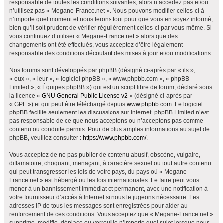
responsable de toutes les conditions suivantes, alors n’accédez pas et/ou
h
n’utilisez pas « Megane-France.net ». Nous pouvons modifier celles-ci à
e
n’importe quel moment et nous ferons tout pour que vous en soyez informé,
bien qu’il soit prudent de vérifier régulièrement celles-ci par vous-même. Si
r
vous continuez d’utiliser « Megane-France.net » alors que des
changements ont été effectués, vous acceptez d’être légalement
responsable des conditions découlant des mises à jour et/ou modifications.
Nos forums sont développés par phpBB (désigné ci-après par « ils »,
« eux », « leur », « logiciel phpBB », « www.phpbb.com », « phpBB
Limited », « Équipes phpBB ») qui est un script libre de forum, déclaré sous
la licence «
GNU General Public License v2
» (désigné ci-après par
« GPL ») et qui peut être téléchargé depuis
www.phpbb.com
. Le logiciel
phpBB facilite seulement les discussions sur Internet. phpBB Limited n’est
pas responsable de ce que nous acceptons ou n’acceptons pas comme
contenu ou conduite permis. Pour de plus amples informations au sujet de
phpBB, veuillez consulter :
https://www.phpbb.com/
.
Vous acceptez de ne pas publier de contenu abusif, obscène, vulgaire,
diffamatoire, choquant, menaçant, à caractère sexuel ou tout autre contenu
qui peut transgresser les lois de votre pays, du pays où « Megane-
France.net » est hébergé ou les lois internationales. Le faire peut vous
mener à un bannissement immédiat et permanent, avec une notification à
votre fournisseur d’accès à Internet si nous le jugeons nécessaire. Les
adresses IP de tous les messages sont enregistrées pour aider au
renforcement de ces conditions. Vous acceptez que « Megane-France.net »
supprime, modifie, déplace ou verrouille n’importe quel sujet lorsque nous