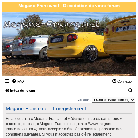
Megane-France.net - Description de votre forum
FAQ
Connexion
R
Index du forum
e
Langue :
c
Megane-France.net - Enregistrement
h
En accédant à « Megane-France.net » (désigné ci-après par « nous »,
e
« notre », « nos », « Megane-France.net », « http://www.megane-
r
france.net/forum »), vous acceptez d’être légalement responsable des
conditions suivantes. Si vous n’acceptez pas d’être légalement
c