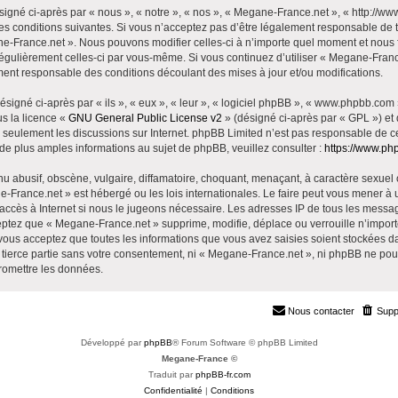
gné ci-après par « nous », « notre », « nos », « Megane-France.net », « http://ww
s conditions suivantes. Si vous n’acceptez pas d’être légalement responsable de to
ne-France.net ». Nous pouvons modifier celles-ci à n’importe quel moment et nous 
er régulièrement celles-ci par vous-même. Si vous continuez d’utiliser « Megane-Fr
ment responsable des conditions découlant des mises à jour et/ou modifications.
igné ci-après par « ils », « eux », « leur », « logiciel phpBB », « www.phpbb.com
us la licence «
GNU General Public License v2
» (désigné ci-après par « GPL ») et 
ite seulement les discussions sur Internet. phpBB Limited n’est pas responsable de
 plus amples informations au sujet de phpBB, veuillez consulter :
https://www.ph
 abusif, obscène, vulgaire, diffamatoire, choquant, menaçant, à caractère sexuel 
ne-France.net » est hébergé ou les lois internationales. Le faire peut vous mener 
d’accès à Internet si nous le jugeons nécessaire. Les adresses IP de tous les messa
ptez que « Megane-France.net » supprime, modifie, déplace ou verrouille n’import
vous acceptez que toutes les informations que vous avez saisies soient stockées 
e tierce partie sans votre consentement, ni « Megane-France.net », ni phpBB ne p
promettre les données.
Nous contacter
Supp
Développé par
phpBB
® Forum Software © phpBB Limited
Megane-France ©
Traduit par
phpBB-fr.com
Confidentialité
|
Conditions