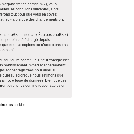
w.megane-france.net/forum »), vous
utes les conditions suivantes, alors
ferons tout pour que vous en soyez
ance.net » alors que des changements ont
 », « phpBB Limited », « Équipes phpBB »)
qui peut être téléchargé depuis
 ce que nous acceptons ou n’acceptons pas
pbb.com/
.
ou tout autre contenu qui peut transgresser
à un bannissement immédiat et permanent,
ges sont enregistrées pour aider au
e quel sujet lorsque nous estimons que
dans notre base de données. Bien que ces
ourront être tenus comme responsables en
rimer les cookies
Heures au format
UTC+02:00