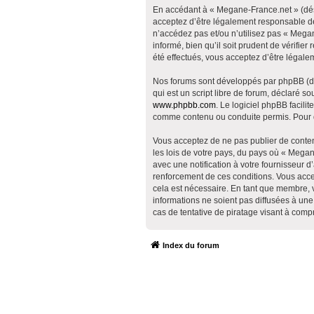
En accédant à « Megane-France.net » (dési
acceptez d’être légalement responsable de
n’accédez pas et/ou n’utilisez pas « Mega
informé, bien qu’il soit prudent de vérifi
été effectués, vous acceptez d’être légale
Nos forums sont développés par phpBB (dés
qui est un script libre de forum, déclaré so
www.phpbb.com
. Le logiciel phpBB facil
comme contenu ou conduite permis. Pour de
Vous acceptez de ne pas publier de contenu
les lois de votre pays, du pays où « Mega
avec une notification à votre fournisseur 
renforcement de ces conditions. Vous acce
cela est nécessaire. En tant que membre, 
informations ne soient pas diffusées à un
cas de tentative de piratage visant à com
Index du forum