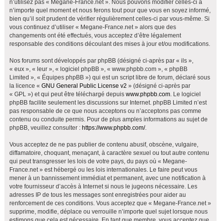
n’utilisez pas « Megane-France.net ». Nous pouvons modifier celles-ci à
h
n’importe quel moment et nous ferons tout pour que vous en soyez informé,
bien qu’il soit prudent de vérifier régulièrement celles-ci par vous-même. Si
e
vous continuez d’utiliser « Megane-France.net » alors que des
r
changements ont été effectués, vous acceptez d’être légalement
responsable des conditions découlant des mises à jour et/ou modifications.
Nos forums sont développés par phpBB (désigné ci-après par « ils »,
« eux », « leur », « logiciel phpBB », « www.phpbb.com », « phpBB
Limited », « Équipes phpBB ») qui est un script libre de forum, déclaré sous
la licence «
GNU General Public License v2
» (désigné ci-après par
« GPL ») et qui peut être téléchargé depuis
www.phpbb.com
. Le logiciel
phpBB facilite seulement les discussions sur Internet. phpBB Limited n’est
pas responsable de ce que nous acceptons ou n’acceptons pas comme
contenu ou conduite permis. Pour de plus amples informations au sujet de
phpBB, veuillez consulter :
https://www.phpbb.com/
.
Vous acceptez de ne pas publier de contenu abusif, obscène, vulgaire,
diffamatoire, choquant, menaçant, à caractère sexuel ou tout autre contenu
qui peut transgresser les lois de votre pays, du pays où « Megane-
France.net » est hébergé ou les lois internationales. Le faire peut vous
mener à un bannissement immédiat et permanent, avec une notification à
votre fournisseur d’accès à Internet si nous le jugeons nécessaire. Les
adresses IP de tous les messages sont enregistrées pour aider au
renforcement de ces conditions. Vous acceptez que « Megane-France.net »
supprime, modifie, déplace ou verrouille n’importe quel sujet lorsque nous
estimons que cela est nécessaire. En tant que membre, vous acceptez que