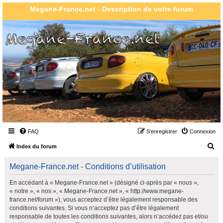
Megane-France.net - Description de votre forum
FAQ
S’enregistrer
Connexion
R
Index du forum
e
Megane-France.net - Conditions d’utilisation
c
h
En accédant à « Megane-France.net » (désigné ci-après par « nous »,
« notre », « nos », « Megane-France.net », « http://www.megane-
e
france.net/forum »), vous acceptez d’être légalement responsable des
r
conditions suivantes. Si vous n’acceptez pas d’être légalement
responsable de toutes les conditions suivantes, alors n’accédez pas et/ou
c