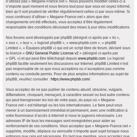
n’utilisez pas « Megane-France.net ». Nous pouvons modifier celles-ci à
h
n’importe quel moment et nous ferons tout pour que vous en soyez informé,
bien qu’il soit prudent de vérifier régulièrement celles-ci par vous-même. Si
e
vous continuez d’utiliser « Megane-France.net » alors que des
r
changements ont été effectués, vous acceptez d’être légalement
responsable des conditions découlant des mises à jour et/ou modifications.
Nos forums sont développés par phpBB (désigné ci-après par « ils »,
« eux », « leur », « logiciel phpBB », « www.phpbb.com », « phpBB
Limited », « Équipes phpBB ») qui est un script libre de forum, déclaré sous
la licence «
GNU General Public License v2
» (désigné ci-après par
« GPL ») et qui peut être téléchargé depuis
www.phpbb.com
. Le logiciel
phpBB facilite seulement les discussions sur Internet. phpBB Limited n’est
pas responsable de ce que nous acceptons ou n’acceptons pas comme
contenu ou conduite permis. Pour de plus amples informations au sujet de
phpBB, veuillez consulter :
https://www.phpbb.com/
.
Vous acceptez de ne pas publier de contenu abusif, obscène, vulgaire,
diffamatoire, choquant, menaçant, à caractère sexuel ou tout autre contenu
qui peut transgresser les lois de votre pays, du pays où « Megane-
France.net » est hébergé ou les lois internationales. Le faire peut vous
mener à un bannissement immédiat et permanent, avec une notification à
votre fournisseur d’accès à Internet si nous le jugeons nécessaire. Les
adresses IP de tous les messages sont enregistrées pour aider au
renforcement de ces conditions. Vous acceptez que « Megane-France.net »
supprime, modifie, déplace ou verrouille n’importe quel sujet lorsque nous
estimons que cela est nécessaire. En tant que membre, vous acceptez que