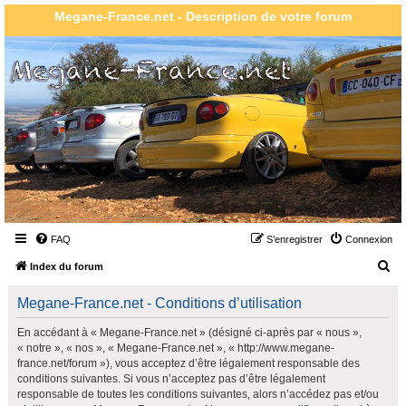
Megane-France.net - Description de votre forum
FAQ
S’enregistrer
Connexion
R
Index du forum
e
Megane-France.net - Conditions d’utilisation
c
h
En accédant à « Megane-France.net » (désigné ci-après par « nous »,
« notre », « nos », « Megane-France.net », « http://www.megane-
e
france.net/forum »), vous acceptez d’être légalement responsable des
r
conditions suivantes. Si vous n’acceptez pas d’être légalement
responsable de toutes les conditions suivantes, alors n’accédez pas et/ou
c