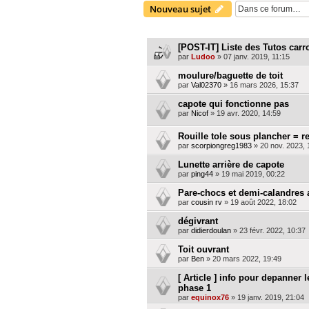
Nouveau sujet
SUJETS
[POST-IT] Liste des Tutos carr
par
Ludoo
»
07 janv. 2019, 11:15
moulure/baguette de toit
par
Val02370
»
16 mars 2026, 15:37
capote qui fonctionne pas
par
Nicof
»
19 avr. 2020, 14:59
Rouille tole sous plancher = r
par
scorpiongreg1983
»
20 nov. 2023, 
Lunette arrière de capote
par
ping44
»
19 mai 2019, 00:22
Pare-chocs et demi-calandres 
par
cousin rv
»
19 août 2022, 18:02
dégivrant
par
didierdoulan
»
23 févr. 2022, 10:37
Toit ouvrant
par
Ben
»
20 mars 2022, 19:49
[ Article ] info pour depanner
phase 1
par
equinox76
»
19 janv. 2019, 21:04