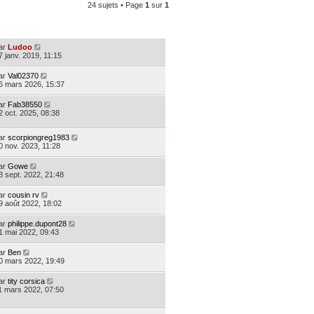
24 sujets • Page
1
sur
1
ERNIER MESSAGE
ar
Ludoo
7 janv. 2019, 11:15
ar
Val02370
6 mars 2026, 15:37
ar
Fab38550
2 oct. 2025, 08:38
ar
scorpiongreg1983
0 nov. 2023, 11:28
ar
Gowe
8 sept. 2022, 21:48
ar
cousin rv
9 août 2022, 18:02
ar
philippe.dupont28
1 mai 2022, 09:43
ar
Ben
0 mars 2022, 19:49
ar
tity corsica
1 mars 2022, 07:50