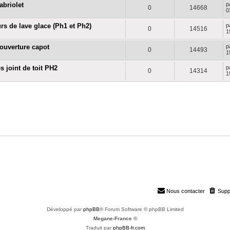
abriolet
p
0
14668
0
urs de lave glace (Ph1 et Ph2)
p
0
14516
1
 ouverture capot
p
0
14493
1
es joint de toit PH2
p
0
14314
1
Nous contacter
Supp
Développé par
phpBB
® Forum Software © phpBB Limited
Megane-France ©
Traduit par
phpBB-fr.com