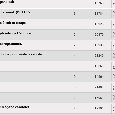
egane cab
p
0
13763
2
tre avant. (Ph1 Ph2)
p
3
18784
2
e 2 cab et coupé
p
0
13928
2
ydraulique Cabriolet
p
5
26879
1
 reprogrammer.
p
2
16933
1
aulique pour moteur capote
p
4
23249
1
p
1
15365
1
p
0
14964
0
p
5
21403
3
p
2
16963
1
e Mégane cabriolet
p
2
17301
0