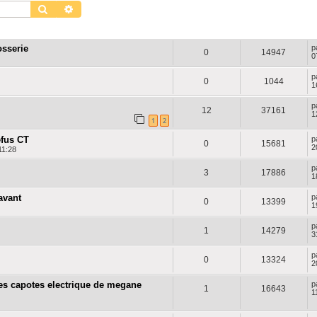
Rechercher
Recherche avancée
RÉPONSES
VUES
D
osserie
p
0
14947
0
p
0
1044
1
p
12
37161
1
1
2
efus CT
p
0
15681
2
11:28
p
3
17886
1
avant
p
0
13399
1
p
1
14279
3
p
0
13324
2
 les capotes electrique de megane
p
1
16643
1