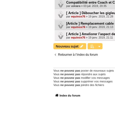
Compatibilité entre Coach et C
par
uskiara
»
03 juil. 2019, 20:35
[ Article ] Déboucher les gigle
par
equinox76
»
19 janv. 2019, 21:28
[Article ] Remplacement cable
par
equinox76
»
19 janv. 2019, 21:13
[ Article ] Ameliorer l'aspect d
par
equinox76
»
19 janv. 2019, 21:11
Nouveau sujet
Retourner à l’index du forum
PERMISSIONS DU FORUM
Vous
ne pouvez pas
poster de nouveaux sujets
Vous
ne pouvez pas
répondre aux sujets
Vous
ne pouvez pas
modifier vos messages
Vous
ne pouvez pas
supprimer vos messages
Vous
ne pouvez pas
joindre des fichiers
Index du forum