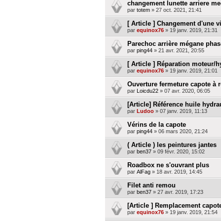
changement lunette arriere m
par
totem
»
27 oct. 2021, 21:41
[ Article ] Changement d'une vi
par
equinox76
»
19 janv. 2019, 21:31
Parechoc arrière mégane phas
par
ping44
»
21 avr. 2021, 20:55
[ Article ] Réparation moteur/h
par
equinox76
»
19 janv. 2019, 21:01
Ouverture fermeture capote à
par
Loicdu22
»
07 avr. 2020, 06:05
[Article] Référence huile hydr
par
Ludoo
»
07 janv. 2019, 11:13
Vérins de la capote
par
ping44
»
06 mars 2020, 21:24
( Article ) les peintures jantes
par
ben37
»
09 févr. 2020, 15:02
Roadbox ne s'ouvrant plus
par
AlFag
»
18 avr. 2019, 14:45
Filet anti remou
par
ben37
»
27 avr. 2019, 17:23
[Article ] Remplacement capot
par
equinox76
»
19 janv. 2019, 21:54