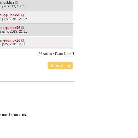
ar
uskiara
3 juil. 2019, 20:35
ar
equinox76
9 janv. 2019, 21:28
ar
equinox76
9 janv. 2019, 21:13
ar
equinox76
9 janv. 2019, 21:11
24 sujets • Page
1
sur
1
Aller à
rimer les cookies
Heures au format
UTC+02:00